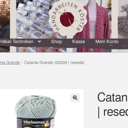
Häkel Techniken
Shop
Kasse
Mein Konto
nia Grande
Catania Grande (03209 | reseda)
Catan
| rese
🔍