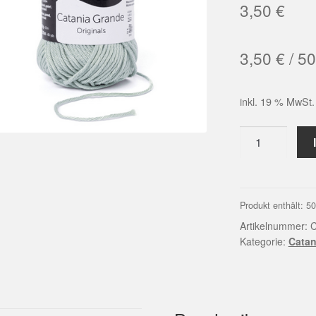
3,50
€
3,50
€
/
50
inkl. 19 % MwSt.
Catania
Grande
(03209
|
reseda)
Produkt enthält: 5
Menge
Artikelnummer:
C
Kategorie:
Catan