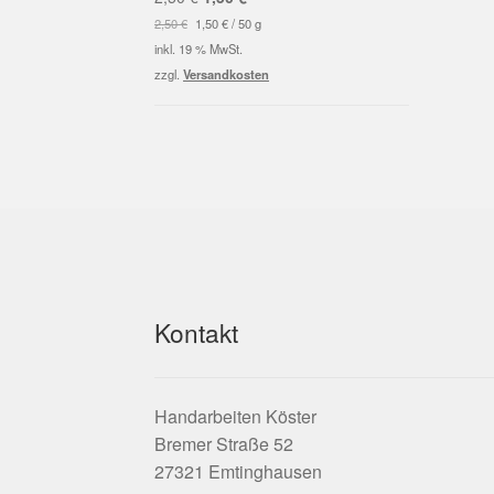
Preis
Preis
2,50
€
1,50
€
/
50
g
war:
ist:
inkl. 19 % MwSt.
2,50 €
1,50 €.
zzgl.
Versandkosten
Kontakt
Handarbeiten Köster
Bremer Straße 52
27321 Emtinghausen