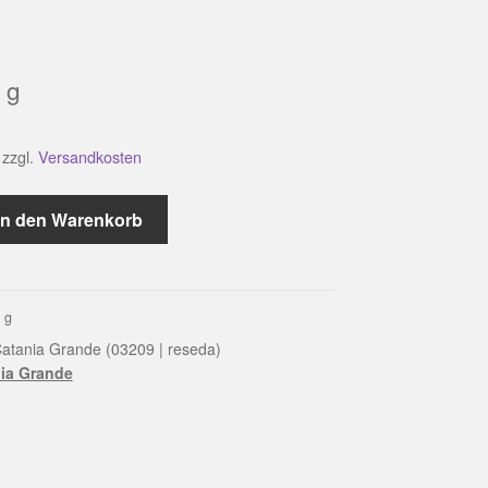
g
zzgl.
Versandkosten
In den Warenkorb
0
g
atania Grande (03209 | reseda)
ia Grande