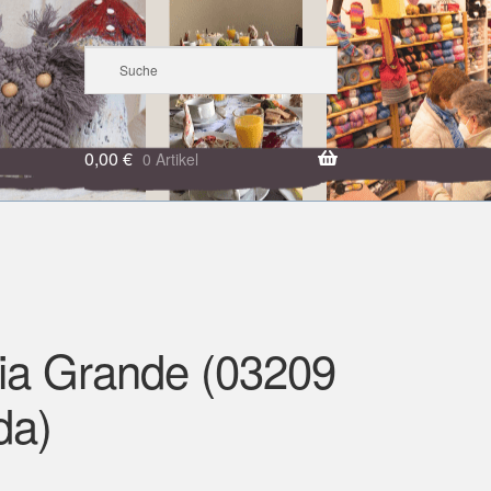
0,00
€
0 Artikel
ia Grande (03209
da)