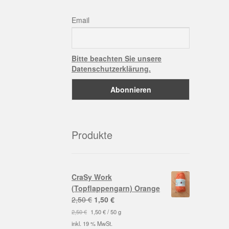
Email
Bitte beachten Sie unsere
Datenschutzerklärung.
Produkte
CraSy Work
(Topflappengarn) Orange
Ursprünglicher
Aktueller
2,50
€
1,50
€
Preis
Preis
2,50
€
1,50
€
/
50
g
war:
ist:
inkl. 19 % MwSt.