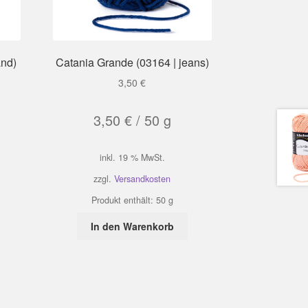
and)
Catania Grande (03164 | jeans)
3,50
€
3,50
€
/
50
g
inkl. 19 % MwSt.
zzgl.
Versandkosten
Produkt enthält: 50
g
In den Warenkorb