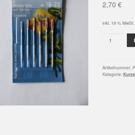
2,70
€
inkl. 19 % MwSt.
Prym
Sticknadeln
mit
Spitze
(No.
Artikelnummer:
P
Kategorie:
Kurz
18-
22)
Menge