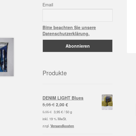
Email
Bitte beachten Sie unsere
Datenschutzerklärung.
Produkte
DENIM LIGHT Blues
Ursprünglicher
Aktueller
5,95
€
2,00
€
Preis
Preis
5,95
€
3,95
€
/
50
g
war:
ist:
inkl. 19 % MwSt.
5,95 €
2,00 €.
zzgl.
Versandkosten