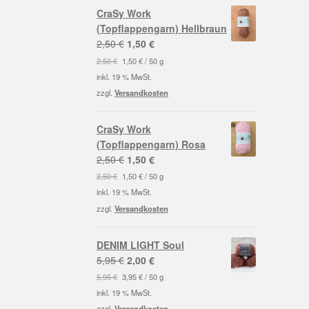
CraSy Work
(Topflappengarn) Hellbraun
Ursprünglicher
Aktueller
2,50
€
1,50
€
Preis
Preis
2,50
€
1,50
€
/
50
g
war:
ist:
inkl. 19 % MwSt.
2,50 €
1,50 €.
zzgl.
Versandkosten
CraSy Work
(Topflappengarn) Rosa
Ursprünglicher
Aktueller
2,50
€
1,50
€
Preis
Preis
2,50
€
1,50
€
/
50
g
war:
ist:
inkl. 19 % MwSt.
2,50 €
1,50 €.
zzgl.
Versandkosten
DENIM LIGHT Soul
Ursprünglicher
Aktueller
5,95
€
2,00
€
Preis
Preis
5,95
€
3,95
€
/
50
g
war:
ist:
inkl. 19 % MwSt.
5,95 €
2,00 €.
zzgl.
Versandkosten