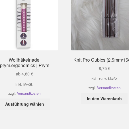
Wollhäkelnadel
Knit Pro Cubics (2,5mm/15
prym.ergonomics | Prym
8,75
€
ab
4,80
€
inkl. 19 % MwSt.
inkl. MwSt.
zzgl.
Versandkosten
zzgl.
Versandkosten
In den Warenkorb
Dieses
Ausführung wählen
Produkt
weist
mehrere
Varianten