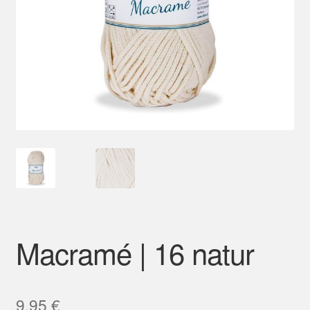
Mein Konto
Macramé | 16 natur
9,95
€