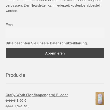
verpassen. Der Newsletter kann jederzeit kostenlos abbestellt
werden.
Email
Bitte beachten Sie unsere Datenschutzerklärung.
Produkte
CraSy Work (Topflappengarn) Flieder
Ursprünglicher
Aktueller
2,50
€
1,50
€
Preis
Preis
2,50
€
1,50
€
/
50
g