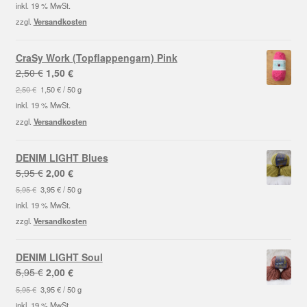
war:
ist:
inkl. 19 % MwSt.
2,50 €
1,50 €.
zzgl.
Versandkosten
CraSy Work (Topflappengarn) Pink
Ursprünglicher
Aktueller
2,50
€
1,50
€
Preis
Preis
2,50
€
1,50
€
/
50
g
war:
ist:
inkl. 19 % MwSt.
2,50 €
1,50 €.
zzgl.
Versandkosten
DENIM LIGHT Blues
Ursprünglicher
Aktueller
5,95
€
2,00
€
Preis
Preis
5,95
€
3,95
€
/
50
g
war:
ist:
inkl. 19 % MwSt.
5,95 €
2,00 €.
zzgl.
Versandkosten
DENIM LIGHT Soul
Ursprünglicher
Aktueller
5,95
€
2,00
€
Preis
Preis
5,95
€
3,95
€
/
50
g
war:
ist:
inkl. 19 % MwSt.