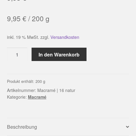
9,95
€
/
200
g
inkl. 19 % MwSt.
zzgl.
Versandkosten
Macramé
In den Warenkorb
|
16
natur
Menge
Produkt enthält: 200
g
Artikelnummer:
Macramé | 16 natur
Kategorie:
Macramé
Beschreibung