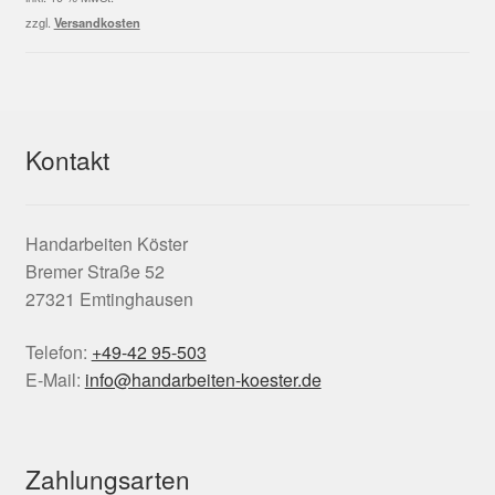
5,95 €
2,00 €.
zzgl.
Versandkosten
Kontakt
Handarbeiten Köster
Bremer Straße 52
27321 Emtinghausen
Telefon:
+49-42 95-503
E-Mail:
info@handarbeiten-koester.de
Zahlungsarten