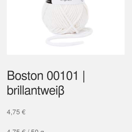
Mein Konto
Boston 00101 |
brillantweiβ
4,75
€
4,75
€
/
50
g