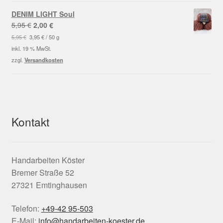
DENIM LIGHT Soul
Ursprünglicher
Aktueller
5,95
€
2,00
€
Preis
Preis
5,95
€
3,95
€
/
50
g
war:
ist:
inkl. 19 % MwSt.
5,95 €
2,00 €.
zzgl.
Versandkosten
Kontakt
Handarbeiten Köster
Bremer Straße 52
27321 Emtinghausen
Telefon:
+49-42 95-503
E-Mail:
info@handarbeiten-koester.de