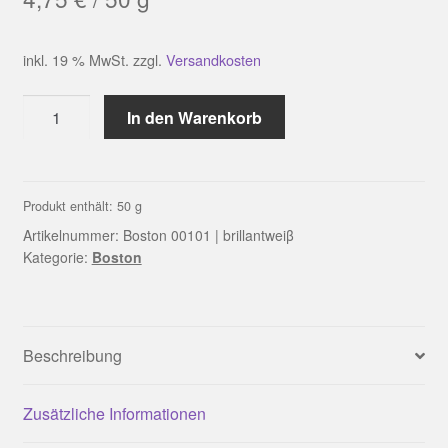
inkl. 19 % MwSt.
zzgl.
Versandkosten
Boston
In den Warenkorb
00101
|
brillantweiβ
Menge
Produkt enthält: 50
g
Artikelnummer:
Boston 00101 | brillantweiβ
Kategorie:
Boston
Beschreibung
Zusätzliche Informationen