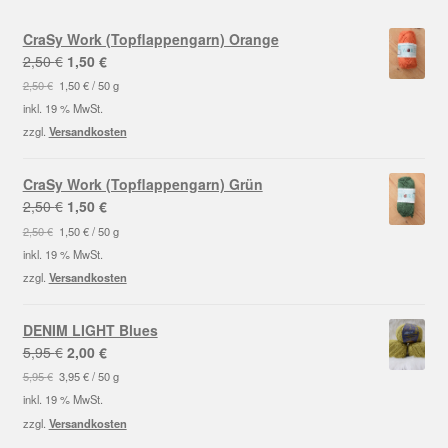
CraSy Work (Topflappengarn) Orange
Ursprünglicher
Aktueller
2,50
€
1,50
€
Preis
Preis
2,50
€
1,50
€
/
50
g
war:
ist:
inkl. 19 % MwSt.
2,50 €
1,50 €.
zzgl.
Versandkosten
CraSy Work (Topflappengarn) Grün
Ursprünglicher
Aktueller
2,50
€
1,50
€
Preis
Preis
2,50
€
1,50
€
/
50
g
war:
ist:
inkl. 19 % MwSt.
2,50 €
1,50 €.
zzgl.
Versandkosten
DENIM LIGHT Blues
Ursprünglicher
Aktueller
5,95
€
2,00
€
Preis
Preis
5,95
€
3,95
€
/
50
g
war:
ist:
inkl. 19 % MwSt.
5,95 €
2,00 €.
zzgl.
Versandkosten