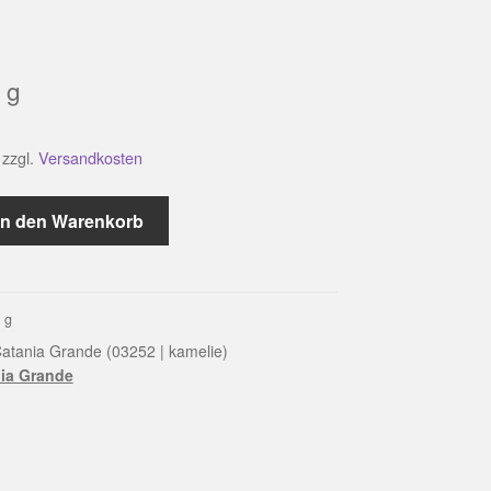
g
zzgl.
Versandkosten
In den Warenkorb
0
g
atania Grande (03252 | kamelie)
ia Grande