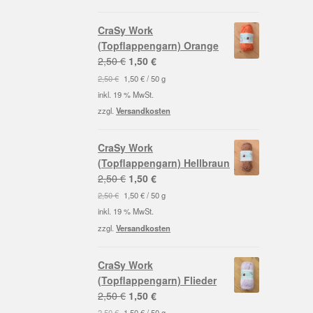
CraSy Work
(Topflappengarn) Orange
Ursprünglicher
Aktueller
2,50
€
1,50
€
Preis
Preis
2,50
€
1,50
€
/
50
g
war:
ist:
inkl. 19 % MwSt.
2,50 €
1,50 €.
zzgl.
Versandkosten
CraSy Work
(Topflappengarn) Hellbraun
Ursprünglicher
Aktueller
2,50
€
1,50
€
Preis
Preis
2,50
€
1,50
€
/
50
g
war:
ist:
inkl. 19 % MwSt.
2,50 €
1,50 €.
zzgl.
Versandkosten
CraSy Work
(Topflappengarn) Flieder
Ursprünglicher
Aktueller
2,50
€
1,50
€
Preis
Preis
2,50
€
1,50
€
/
50
g