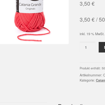
3,50
€
3,50
€
/
50
inkl. 19 % MwSt.
Catania
Grande
(03252
|
kamelie)
Produkt enthält: 5
Menge
Artikelnummer:
C
Kategorie:
Catan