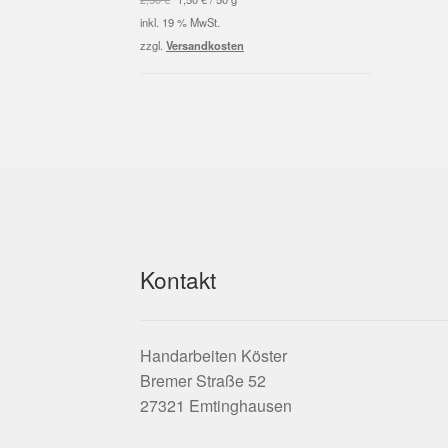
war:
ist:
inkl. 19 % MwSt.
2,50 €
1,50 €.
zzgl.
Versandkosten
Kontakt
Handarbeiten Köster
Bremer Straße 52
27321 Emtinghausen