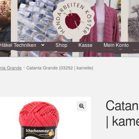
Häkel Techniken
Shop
Kasse
Mein Konto
nia Grande
Catania Grande (03252 | kamelie)
Catan
| kame
🔍