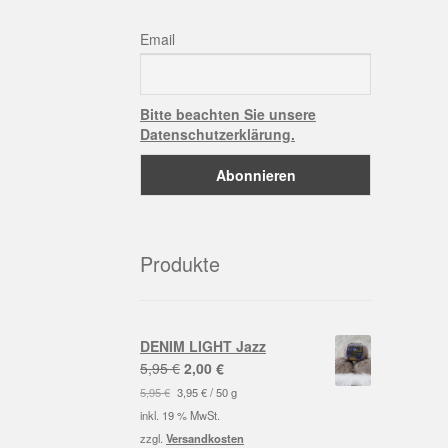
Email
Bitte beachten Sie unsere
Datenschutzerklärung.
Produkte
DENIM LIGHT Jazz
Ursprünglicher
Aktueller
5,95
€
2,00
€
Preis
Preis
5,95
€
3,95
€
/
50
g
war:
ist:
inkl. 19 % MwSt.
5,95 €
2,00 €.
zzgl.
Versandkosten