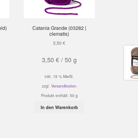
old)
Catania Grande (03282 |
clematis)
3,50
€
3,50
€
/
50
g
inkl. 19 % MwSt.
zzgl.
Versandkosten
Produkt enthält: 50
g
In den Warenkorb