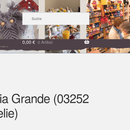
0,00
€
0 Artikel
ia Grande (03252
lie)