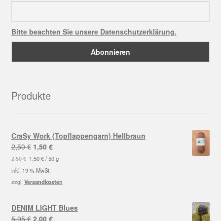
Bitte beachten Sie unsere Datenschutzerklärung.
Produkte
CraSy Work (Topflappengarn) Hellbraun
Ursprünglicher
Aktueller
2,50
€
1,50
€
Preis
Preis
2,50
€
1,50
€
/
50
g
war:
ist:
inkl. 19 % MwSt.
2,50 €
1,50 €.
zzgl.
Versandkosten
DENIM LIGHT Blues
Ursprünglicher
Aktueller
5,95
€
2,00
€