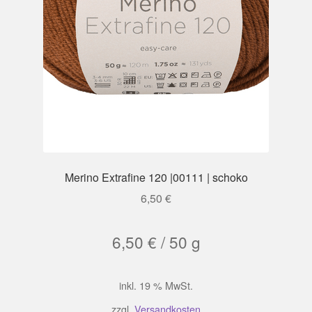
Merino Extrafine 120 |00111 | schoko
6,50
€
6,50
€
/
50
g
inkl. 19 % MwSt.
zzgl.
Versandkosten