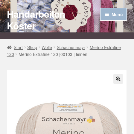
Handarbeiten
Zur
Zum
Menü
Navigation
Inhalt
Köster
springen
springen
Startseite
Start
Shop
Wolle
Schachenmayr
Merino Extrafine
120
Merino Extrafine 120 |00103 | leinen
Über uns
Aktuelles
Unter
Häkel Techniken
🔍
öffnen
Shop
Kasse