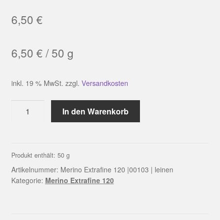
6,50
€
6,50
€
/
50
g
inkl. 19 % MwSt.
zzgl.
Versandkosten
Merino
In den Warenkorb
Extrafine
120
|00103
|
Produkt enthält: 50
g
leinen
Artikelnummer:
Merino Extrafine 120 |00103 | leinen
Menge
Kategorie:
Merino Extrafine 120