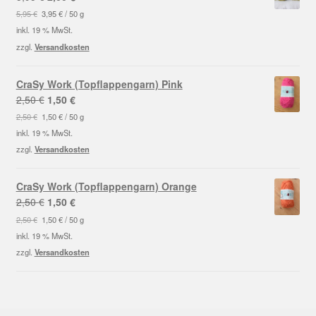
Preis
Preis
5,95
€
3,95
€
/
50
g
war:
ist:
inkl. 19 % MwSt.
5,95 €
2,00 €.
zzgl.
Versandkosten
CraSy Work (Topflappengarn) Pink
Ursprünglicher
Aktueller
2,50
€
1,50
€
Preis
Preis
2,50
€
1,50
€
/
50
g
war:
ist:
inkl. 19 % MwSt.
2,50 €
1,50 €.
zzgl.
Versandkosten
CraSy Work (Topflappengarn) Orange
Ursprünglicher
Aktueller
2,50
€
1,50
€
Preis
Preis
2,50
€
1,50
€
/
50
g
war:
ist:
inkl. 19 % MwSt.
2,50 €
1,50 €.
zzgl.
Versandkosten