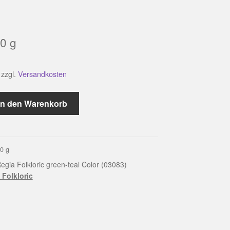
0
g
zzgl.
Versandkosten
In den Warenkorb
00
g
egia Folkloric green-teal Color (03083)
 Folkloric