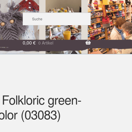
0,00
€
0 Artikel
Folkloric green-
olor (03083)