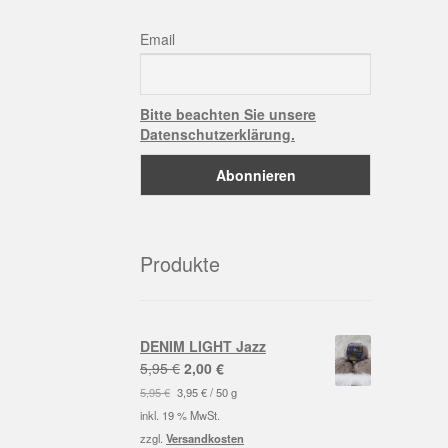
Email
Bitte beachten Sie unsere
Datenschutzerklärung.
Produkte
DENIM LIGHT Jazz
Ursprünglicher
Aktueller
5,95
€
2,00
€
Preis
Preis
5,95
€
3,95
€
/
50
g
war:
ist:
inkl. 19 % MwSt.
5,95 €
2,00 €.
zzgl.
Versandkosten