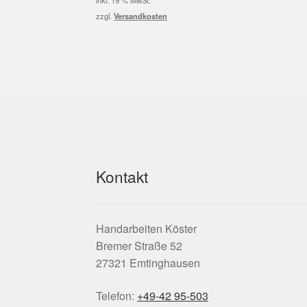
inkl. 19 % MwSt.
2,50 €
1,50 €.
zzgl.
Versandkosten
Kontakt
Handarbeiten Köster
Bremer Straße 52
27321 Emtinghausen
Telefon:
+49-42 95-503