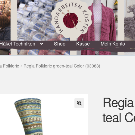
Häkel Techniken
Shop
Kasse
Mein Konto
a Folkloric
Regia Folkloric green-teal Color (03083)
Regia 
teal C
🔍