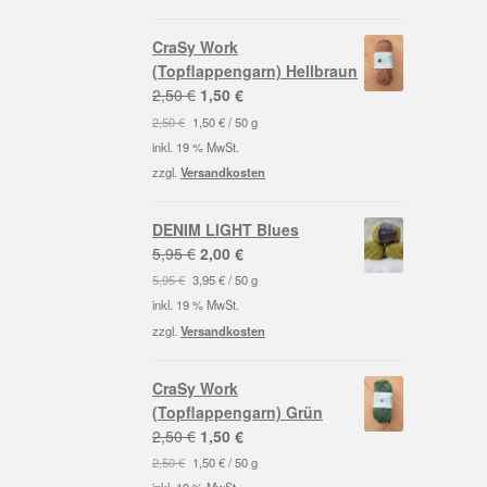
CraSy Work
(Topflappengarn) Hellbraun
Ursprünglicher
Aktueller
2,50
€
1,50
€
Preis
Preis
2,50
€
1,50
€
/
50
g
war:
ist:
inkl. 19 % MwSt.
2,50 €
1,50 €.
zzgl.
Versandkosten
DENIM LIGHT Blues
Ursprünglicher
Aktueller
5,95
€
2,00
€
Preis
Preis
5,95
€
3,95
€
/
50
g
war:
ist:
inkl. 19 % MwSt.
5,95 €
2,00 €.
zzgl.
Versandkosten
CraSy Work
(Topflappengarn) Grün
Ursprünglicher
Aktueller
2,50
€
1,50
€
Preis
Preis
2,50
€
1,50
€
/
50
g
war:
ist: