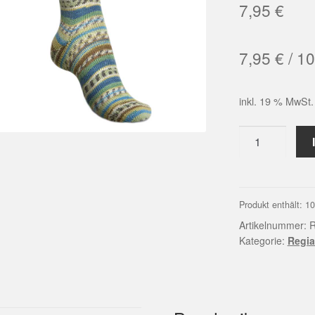
7,95
€
7,95
€
/
10
inkl. 19 % MwSt.
Regia
Folkloric
green-
teal
Color
Produkt enthält: 1
(03083)
Artikelnummer:
R
Menge
Kategorie:
Regia