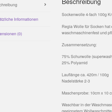
Beschreibung
chreibung
Sockenwolle 4-fach 100g Kn
tzliche Informationen
Regia Wolle für Socken hat 
waschmaschinenfest und pfl
ensionen (0)
Zusammensetzung:
75% Schurwolle (superwash
25% Polyamid
Lauflänge ca. 420m / 100g
Nadelstärke 2-3
Maschenprobe: 10cm x 10 c
Waschbar in der Waschmasch
geeignetem Wollwaschmittel