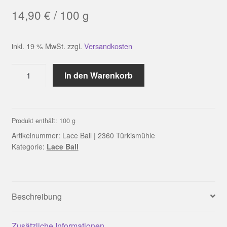
14,90
€
/
100
g
inkl. 19 % MwSt.
zzgl.
Versandkosten
Lace
In den Warenkorb
Ball
|
2360
Türkismühle
Produkt enthält: 100
g
Menge
Artikelnummer:
Lace Ball | 2360 Türkismühle
Kategorie:
Lace Ball
Beschreibung
Zusätzliche Informationen