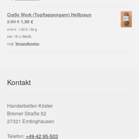
CraSy Work (Topflappengarn) Hellbraun
Ursprünglicher
Aktueller
2,50
€
1,50
€
Preis
Preis
2,50
€
1,50
€
/
50
g
war:
ist:
inkl. 19 % MwSt.
2,50 €
1,50 €.
zzgl.
Versandkosten
Kontakt
Handarbeiten Köster
Bremer Straße 52
27321 Emtinghausen
Telefon:
+49-42 95-503