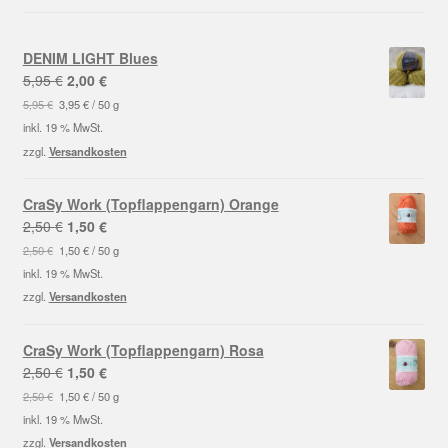
DENIM LIGHT Blues
Ursprünglicher
Aktueller
5,95
€
2,00
€
Preis
Preis
5,95
€
3,95
€
/
50
g
war:
ist:
inkl. 19 % MwSt.
5,95 €
2,00 €.
zzgl.
Versandkosten
CraSy Work (Topflappengarn) Orange
Ursprünglicher
Aktueller
2,50
€
1,50
€
Preis
Preis
2,50
€
1,50
€
/
50
g
war:
ist:
inkl. 19 % MwSt.
2,50 €
1,50 €.
zzgl.
Versandkosten
CraSy Work (Topflappengarn) Rosa
Ursprünglicher
Aktueller
2,50
€
1,50
€
Preis
Preis
2,50
€
1,50
€
/
50
g
war:
ist:
inkl. 19 % MwSt.
2,50 €
1,50 €.
zzgl.
Versandkosten