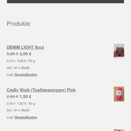
Produkte
DENIM LIGHT Soul
Ursprünglicher
Aktueller
5,95
€
2,00
€
Preis
Preis
5,95
€
3,95
€
/
50
g
war:
ist:
inkl. 19 % MwSt.
5,95 €
2,00 €.
zzgl.
Versandkosten
CraSy Work (Topflappengarn) Pink
Ursprünglicher
Aktueller
2,50
€
1,50
€
Preis
Preis
2,50
€
1,50
€
/
50
g
war:
ist:
inkl. 19 % MwSt.
2,50 €
1,50 €.
zzgl.
Versandkosten