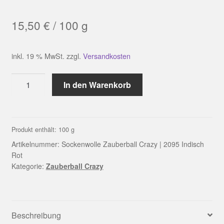
15,50
€
/
100
g
inkl. 19 % MwSt.
zzgl.
Versandkosten
Sockenwolle
In den Warenkorb
Zauberball
Crazy
|
2095
Produkt enthält: 100
g
Indisch
Artikelnummer:
Sockenwolle Zauberball Crazy | 2095 Indisch
Rot
Rot
Kategorie:
Zauberball Crazy
Menge
Beschreibung