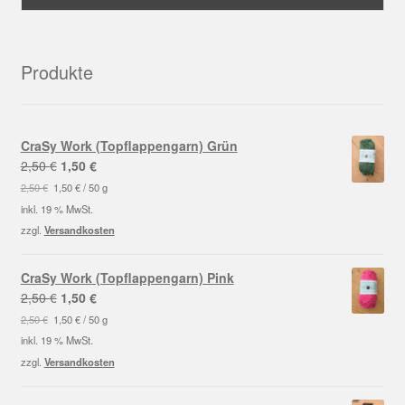
Produkte
CraSy Work (Topflappengarn) Grün
Ursprünglicher
Aktueller
2,50
€
1,50
€
Preis
Preis
2,50
€
1,50
€
/
50
g
war:
ist:
inkl. 19 % MwSt.
2,50 €
1,50 €.
zzgl.
Versandkosten
CraSy Work (Topflappengarn) Pink
Ursprünglicher
Aktueller
2,50
€
1,50
€
Preis
Preis
2,50
€
1,50
€
/
50
g
war:
ist:
inkl. 19 % MwSt.
2,50 €
1,50 €.
zzgl.
Versandkosten