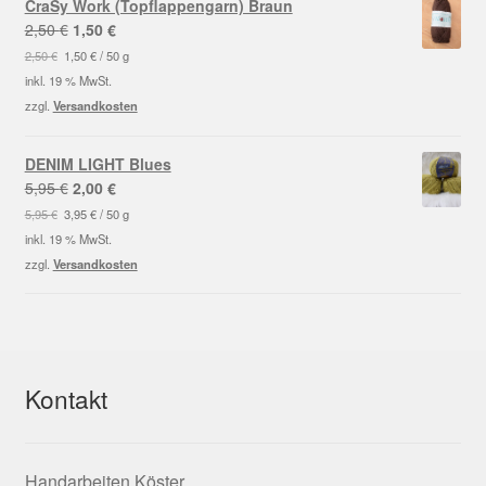
CraSy Work (Topflappengarn) Braun
Ursprünglicher
Aktueller
2,50
€
1,50
€
Preis
Preis
2,50
€
1,50
€
/
50
g
war:
ist:
inkl. 19 % MwSt.
2,50 €
1,50 €.
zzgl.
Versandkosten
DENIM LIGHT Blues
Ursprünglicher
Aktueller
5,95
€
2,00
€
Preis
Preis
5,95
€
3,95
€
/
50
g
war:
ist:
inkl. 19 % MwSt.
5,95 €
2,00 €.
zzgl.
Versandkosten
Kontakt
Handarbeiten Köster