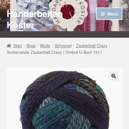
Handarbeiten
Zur
Zum
Menü
Navigation
Inhalt
Köster
springen
springen
Startseite
Start
Shop
Wolle
Schoppel
Zauberball Crazy
Sockenwolle Zauberball Crazy | Ombre U-Boot 1511
Über uns
Aktuelles
Unter
Häkel Techniken
🔍
öffnen
Shop
Kasse