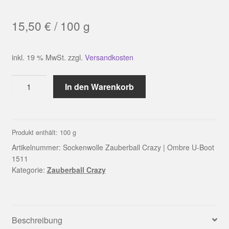
15,50
€
/
100
g
inkl. 19 % MwSt.
zzgl.
Versandkosten
Sockenwolle
In den Warenkorb
Zauberball
Crazy
|
Ombre
Produkt enthält: 100
g
U-
Artikelnummer:
Sockenwolle Zauberball Crazy | Ombre U-Boot
Boot
1511
Kategorie:
Zauberball Crazy
1511
Menge
Beschreibung