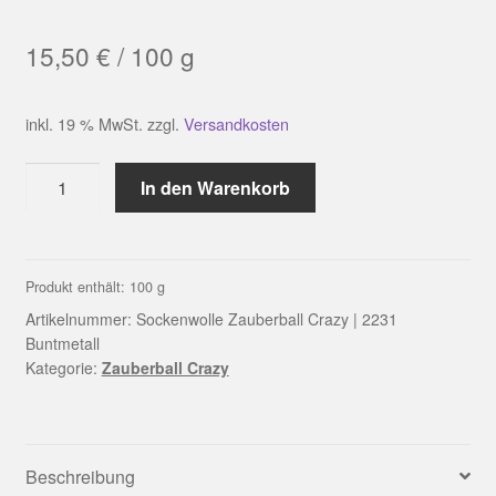
15,50
€
/
100
g
inkl. 19 % MwSt.
zzgl.
Versandkosten
Sockenwolle
In den Warenkorb
Zauberball
Crazy
|
2231
Produkt enthält: 100
g
Buntmetall
Artikelnummer:
Sockenwolle Zauberball Crazy | 2231
Menge
Buntmetall
Kategorie:
Zauberball Crazy
Beschreibung