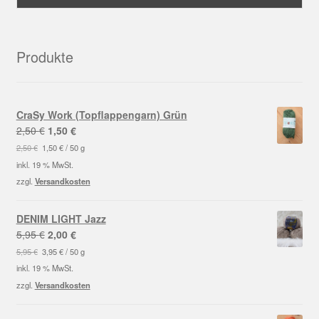
Produkte
CraSy Work (Topflappengarn) Grün
Ursprünglicher
Aktueller
2,50
€
1,50
€
Preis
Preis
2,50
€
1,50
€
/
50
g
war:
ist:
inkl. 19 % MwSt.
2,50 €
1,50 €.
zzgl.
Versandkosten
DENIM LIGHT Jazz
Ursprünglicher
Aktueller
5,95
€
2,00
€
Preis
Preis
5,95
€
3,95
€
/
50
g
war:
ist:
inkl. 19 % MwSt.
5,95 €
2,00 €.
zzgl.
Versandkosten