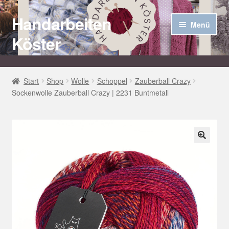
Handarbeiten
Zur
Zum
Menü
Navigation
Inhalt
Köster
springen
springen
Startseite
Start
Shop
Wolle
Schoppel
Zauberball Crazy
Sockenwolle Zauberball Crazy | 2231 Buntmetall
Über uns
Aktuelles
Unter
Häkel Techniken
🔍
öffnen
Shop
Kasse