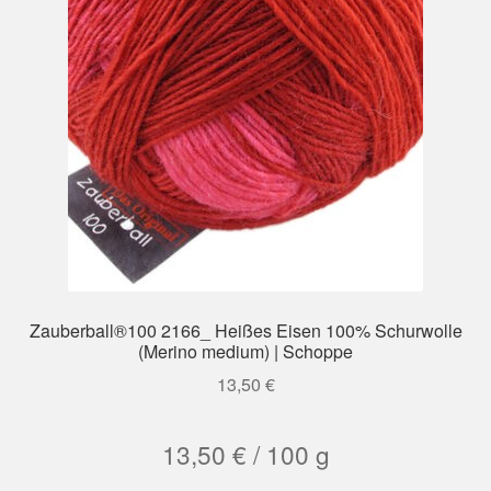
Zauberball®100 2166_ Heißes Eisen 100% Schurwolle
(Merino medium) | Schoppe
13,50
€
13,50
€
/
100
g