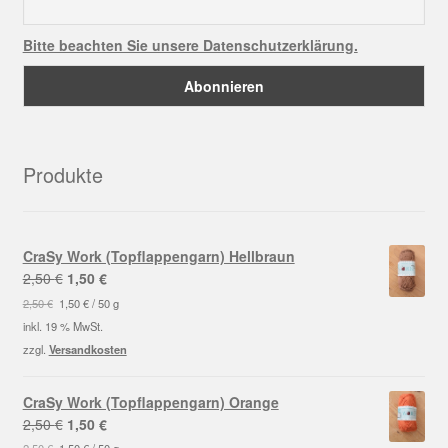
Bitte beachten Sie unsere Datenschutzerklärung.
Produkte
CraSy Work (Topflappengarn) Hellbraun
Ursprünglicher
Aktueller
2,50
€
1,50
€
Preis
Preis
2,50
€
1,50
€
/
50
g
war:
ist:
inkl. 19 % MwSt.
2,50 €
1,50 €.
zzgl.
Versandkosten
CraSy Work (Topflappengarn) Orange
Ursprünglicher
Aktueller
2,50
€
1,50
€
Preis
Preis