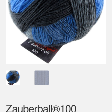
Mein Konto
Zauberball®100