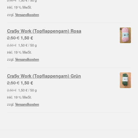
2,50
€
1,50
€
/
50
g
war:
ist:
inkl. 19 % MwSt.
2,50 €
1,50 €.
zzgl.
Versandkosten
CraSy Work (Topflappengarn) Rosa
Ursprünglicher
Aktueller
2,50
€
1,50
€
Preis
Preis
2,50
€
1,50
€
/
50
g
war:
ist:
inkl. 19 % MwSt.
2,50 €
1,50 €.
zzgl.
Versandkosten
CraSy Work (Topflappengarn) Grün
Ursprünglicher
Aktueller
2,50
€
1,50
€
Preis
Preis
2,50
€
1,50
€
/
50
g
war:
ist:
inkl. 19 % MwSt.
2,50 €
1,50 €.
zzgl.
Versandkosten