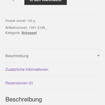
2169_
Rauchzeichen
100%
Schurwolle
Produkt enthält: 100
g
(Merino
Artikelnummer:
1391-2169_
medium)
Kategorie:
Schoppel
|
Schoppel
Menge
Beschreibung
Zusätzliche Informationen
Rezensionen (0)
Beschreibung