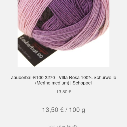
Zauberball®100 2270_ Villa Rosa 100% Schurwolle
(Merino medium) | Schoppel
13,50
€
13,50
€
/
100
g
inkl. 19 % MwSt.