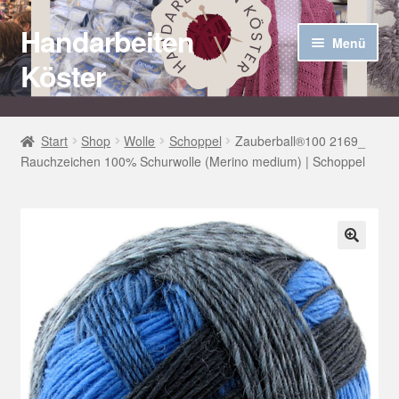
Handarbeiten
Zur
Zum
Menü
Navigation
Inhalt
Köster
springen
springen
Startseite
Start
Shop
Wolle
Schoppel
Zauberball®100 2169_
Rauchzeichen 100% Schurwolle (Merino medium) | Schoppel
Über uns
Aktuelles
Unter
Häkel Techniken
🔍
öffnen
Shop
Kasse