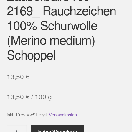
2169_ Rauchzeichen
100% Schurwolle
(Merino medium) |
Schoppel
13,50
€
13,50
€
/
100
g
inkl. 19 % MwSt.
zzgl.
Versandkosten
Zauberball®100
In den Warenkorb