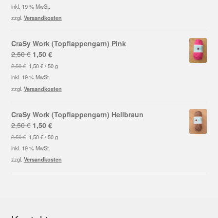
war:
ist:
inkl. 19 % MwSt.
5,95 €
2,00 €.
zzgl.
Versandkosten
CraSy Work (Topflappengarn) Pink
Ursprünglicher
Aktueller
2,50
€
1,50
€
Preis
Preis
2,50
€
1,50
€
/
50
g
war:
ist:
inkl. 19 % MwSt.
2,50 €
1,50 €.
zzgl.
Versandkosten
CraSy Work (Topflappengarn) Hellbraun
Ursprünglicher
Aktueller
2,50
€
1,50
€
Preis
Preis
2,50
€
1,50
€
/
50
g
war:
ist:
inkl. 19 % MwSt.
2,50 €
1,50 €.
zzgl.
Versandkosten