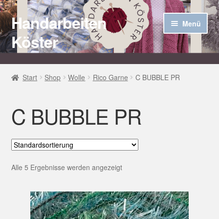
Handarbeiten
Zur
Zum
Menü
Navigation
Inhalt
Köster
springen
springen
Startseite
Start
Shop
Wolle
Rico Garne
C BUBBLE PR
Über uns
C BUBBLE PR
Aktuelles
Unter
Häkel Techniken
öffnen
Shop
Alle 5 Ergebnisse werden angezeigt
Kasse