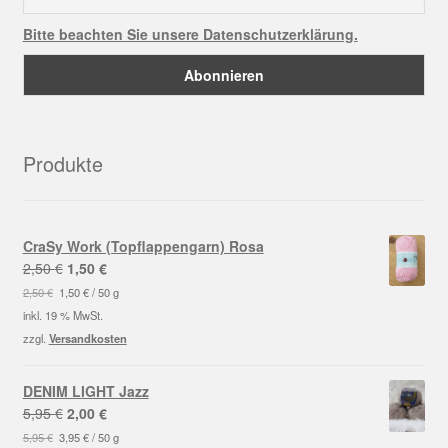
Bitte beachten Sie unsere Datenschutzerklärung.
Produkte
CraSy Work (Topflappengarn) Rosa
Ursprünglicher
Aktueller
2,50
€
1,50
€
Preis
Preis
2,50
€
1,50
€
/
50
g
war:
ist:
inkl. 19 % MwSt.
2,50 €
1,50 €.
zzgl.
Versandkosten
DENIM LIGHT Jazz
Ursprünglicher
Aktueller
5,95
€
2,00
€
Preis
Preis
5,95
€
3,95
€
/
50
g