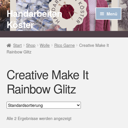
Handarbeiten
Zur
Zum
Menü
Navigation
Inhalt
Köster
springen
springen
Startseite
Start
Shop
Wolle
Rico Garne
Creative Make It
Rainbow Glitz
Über uns
Aktuelles
Creative Make It
Unter
Häkel Techniken
Rainbow Glitz
öffnen
Shop
Kasse
Alle 2 Ergebnisse werden angezeigt