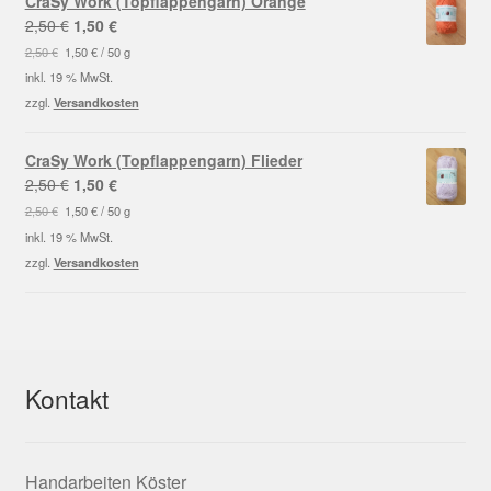
CraSy Work (Topflappengarn) Orange
Ursprünglicher
Aktueller
2,50
€
1,50
€
Preis
Preis
2,50
€
1,50
€
/
50
g
war:
ist:
inkl. 19 % MwSt.
2,50 €
1,50 €.
zzgl.
Versandkosten
CraSy Work (Topflappengarn) Flieder
Ursprünglicher
Aktueller
2,50
€
1,50
€
Preis
Preis
2,50
€
1,50
€
/
50
g
war:
ist:
inkl. 19 % MwSt.
2,50 €
1,50 €.
zzgl.
Versandkosten
Kontakt
Handarbeiten Köster