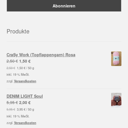
Produkte
CraSy Work (Topflappengarn) Rosa
Ursprünglicher
Aktueller
2,50
€
1,50
€
Preis
Preis
2,50
€
1,50
€
/
50
g
war:
ist:
inkl. 19 % MwSt.
2,50 €
1,50 €.
zzgl.
Versandkosten
DENIM LIGHT Soul
Ursprünglicher
Aktueller
5,95
€
2,00
€
Preis
Preis
5,95
€
3,95
€
/
50
g
war:
ist:
inkl. 19 % MwSt.
5,95 €
2,00 €.
zzgl.
Versandkosten