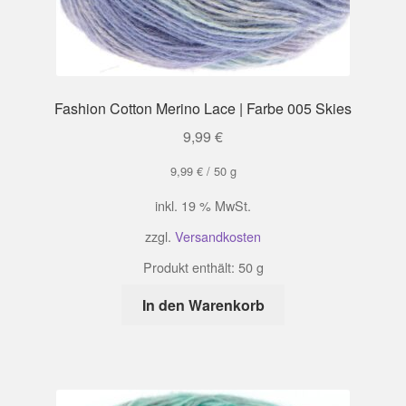
Fashion Cotton Merino Lace | Farbe 005 Skies
9,99
€
9,99
€
/
50
g
inkl. 19 % MwSt.
zzgl.
Versandkosten
Produkt enthält: 50
g
In den Warenkorb