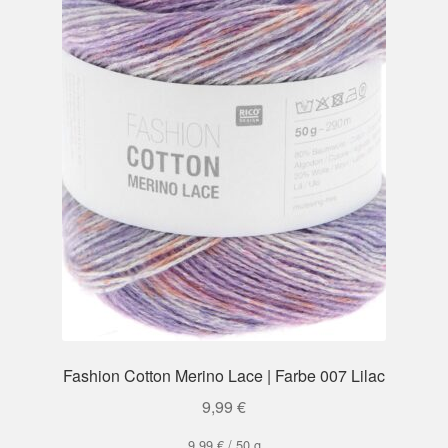
Fashion Cotton Merino Lace | Farbe 007 Lilac
9,99
€
9,99
€
/
50
g