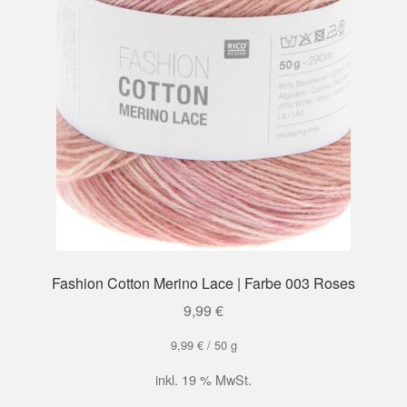
Fashion Cotton Merino Lace | Farbe 003 Roses
9,99
€
9,99
€
/
50
g
inkl. 19 % MwSt.