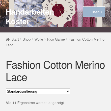
Handarbeiten
Zur
Zum
Menü
Navigation
Inhalt
Köster
springen
springen
Startseite
Start
Shop
Wolle
Rico Garne
Fashion Cotton Merino
Lace
Über uns
Aktuelles
Fashion Cotton Merino
Unter
Häkel Techniken
Lace
öffnen
Shop
Kasse
Alle 11 Ergebnisse werden angezeigt