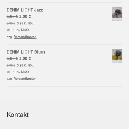
DENIM LIGHT Jazz
Ursprünglicher
Aktueller
5,95
€
2,00
€
Preis
Preis
5,95
€
3,95
€
/
50
g
war:
ist:
inkl. 19 % MwSt.
5,95 €
2,00 €.
zzgl.
Versandkosten
DENIM LIGHT Blues
Ursprünglicher
Aktueller
5,95
€
2,00
€
Preis
Preis
5,95
€
3,95
€
/
50
g
war:
ist:
inkl. 19 % MwSt.
5,95 €
2,00 €.
zzgl.
Versandkosten
Kontakt