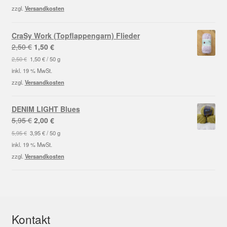
2,50 €
1,50 €.
zzgl.
Versandkosten
CraSy Work (Topflappengarn) Flieder
Ursprünglicher
Aktueller
2,50
€
1,50
€
Preis
Preis
2,50
€
1,50
€
/
50
g
war:
ist:
inkl. 19 % MwSt.
2,50 €
1,50 €.
zzgl.
Versandkosten
DENIM LIGHT Blues
Ursprünglicher
Aktueller
5,95
€
2,00
€
Preis
Preis
5,95
€
3,95
€
/
50
g
war:
ist:
inkl. 19 % MwSt.
5,95 €
2,00 €.
zzgl.
Versandkosten
Kontakt