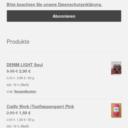
Bitte beachten Sie unsere Datenschutzerklärung.
Produkte
DENIM LIGHT Soul
Ursprünglicher
Aktueller
5,95
€
2,00
€
Preis
Preis
5,95
€
3,95
€
/
50
g
war:
ist:
inkl. 19 % MwSt.
5,95 €
2,00 €.
zzgl.
Versandkosten
CraSy Work (Topflappengarn) Pink
Ursprünglicher
Aktueller
2,50
€
1,50
€
Preis
Preis
2,50
€
1,50
€
/
50
g
war:
ist:
inkl. 19 % MwSt.