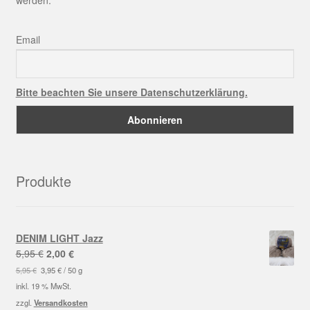
werden.
Email
Bitte beachten Sie unsere Datenschutzerklärung.
Produkte
DENIM LIGHT Jazz
Ursprünglicher
Aktueller
5,95
€
2,00
€
Preis
Preis
5,95
€
3,95
€
/
50
g
war:
ist:
inkl. 19 % MwSt.
5,95 €
2,00 €.
zzgl.
Versandkosten