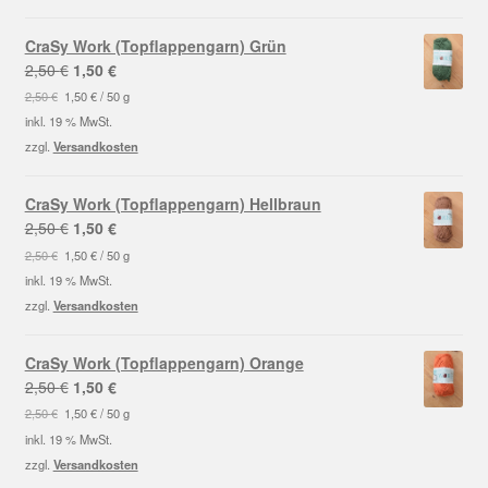
CraSy Work (Topflappengarn) Grün
Ursprünglicher
Aktueller
2,50
€
1,50
€
Preis
Preis
2,50
€
1,50
€
/
50
g
war:
ist:
inkl. 19 % MwSt.
2,50 €
1,50 €.
zzgl.
Versandkosten
CraSy Work (Topflappengarn) Hellbraun
Ursprünglicher
Aktueller
2,50
€
1,50
€
Preis
Preis
2,50
€
1,50
€
/
50
g
war:
ist:
inkl. 19 % MwSt.
2,50 €
1,50 €.
zzgl.
Versandkosten
CraSy Work (Topflappengarn) Orange
Ursprünglicher
Aktueller
2,50
€
1,50
€
Preis
Preis
2,50
€
1,50
€
/
50
g
war:
ist:
inkl. 19 % MwSt.
2,50 €
1,50 €.
zzgl.
Versandkosten