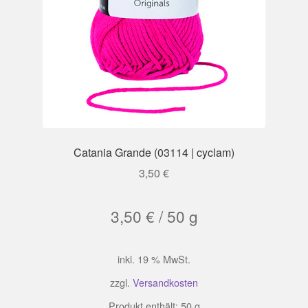
Catania Grande (03114 | cyclam)
3,50
€
3,50
€
/
50
g
inkl. 19 % MwSt.
zzgl.
Versandkosten
Produkt enthält: 50
g