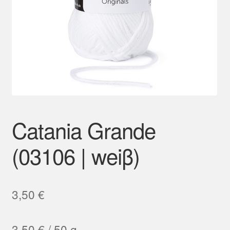
Mein Konto
Catania Grande
(03106 | weiβ)
3,50
€
3,50
€
/
50
g