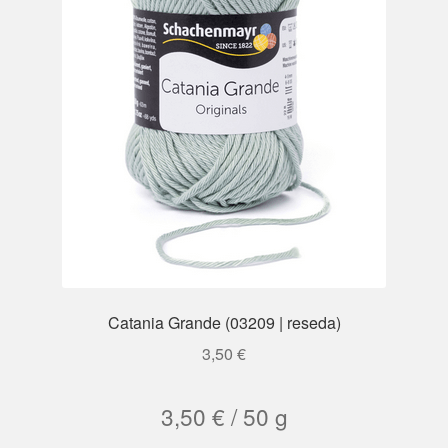
Catania Grande (03209 | reseda)
3,50
€
3,50
€
/
50
g