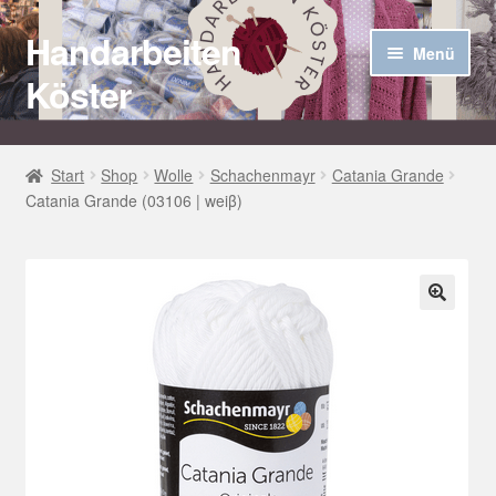
Handarbeiten
Zur
Zum
Menü
Navigation
Inhalt
Köster
springen
springen
Startseite
Start
Shop
Wolle
Schachenmayr
Catania Grande
Catania Grande (03106 | weiβ)
Über uns
Aktuelles
Unter
Häkel Techniken
🔍
öffnen
Shop
Kasse