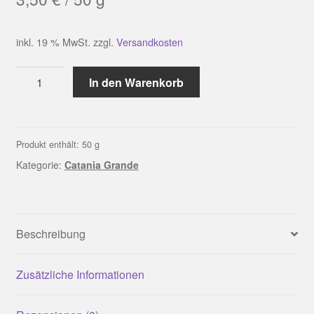
inkl. 19 % MwSt.
zzgl.
Versandkosten
Catania
In den Warenkorb
Grande
(03106
|
weiβ)
Produkt enthält: 50
g
Menge
Kategorie:
Catania Grande
Beschreibung
Zusätzliche Informationen