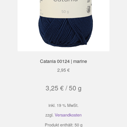
Catania 00124 | marine
2,95
€
3,25
€
/
50
g
inkl. 19 % MwSt.
zzgl.
Versandkosten
Produkt enthält: 50
g