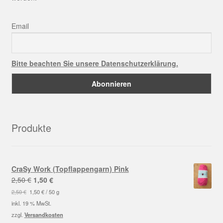
Email
Bitte beachten Sie unsere Datenschutzerklärung.
Produkte
CraSy Work (Topflappengarn) Pink
Ursprünglicher
Aktueller
2,50
€
1,50
€
Preis
Preis
2,50
€
1,50
€
/
50
g
war:
ist:
inkl. 19 % MwSt.
2,50 €
1,50 €.
zzgl.
Versandkosten