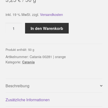
inkl. 19 % MwSt.
zzgl.
Versandkosten
Catania
In den Warenkorb
00281
|
orange
Menge
Produkt enthält: 50
g
Artikelnummer:
Catania 00281 | orange
Kategorie:
Catania
Beschreibung
Zusätzliche Informationen