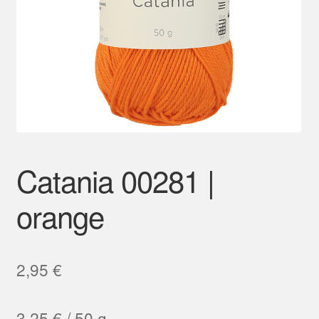
Mein Konto
Catania 00281 |
orange
2,95
€
3,25
€
/
50
g