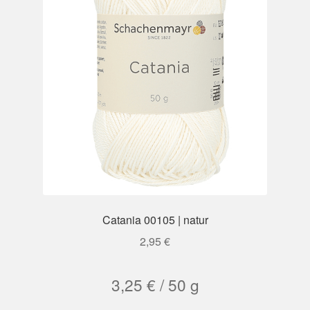
Catania 00105 | natur
2,95
€
3,25
€
/
50
g