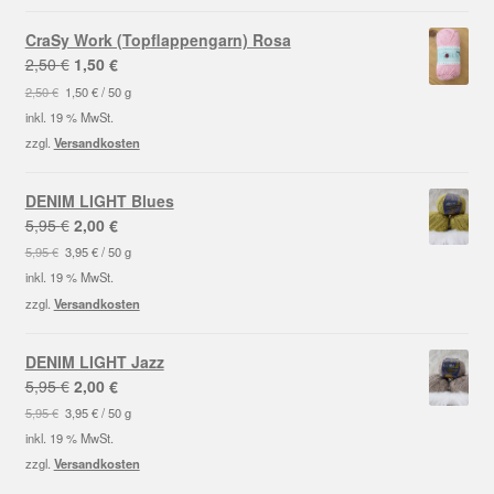
CraSy Work (Topflappengarn) Rosa
Ursprünglicher
Aktueller
2,50
€
1,50
€
Preis
Preis
2,50
€
1,50
€
/
50
g
war:
ist:
inkl. 19 % MwSt.
2,50 €
1,50 €.
zzgl.
Versandkosten
DENIM LIGHT Blues
Ursprünglicher
Aktueller
5,95
€
2,00
€
Preis
Preis
5,95
€
3,95
€
/
50
g
war:
ist:
inkl. 19 % MwSt.
5,95 €
2,00 €.
zzgl.
Versandkosten
DENIM LIGHT Jazz
Ursprünglicher
Aktueller
5,95
€
2,00
€
Preis
Preis
5,95
€
3,95
€
/
50
g
war:
ist:
inkl. 19 % MwSt.
5,95 €
2,00 €.
zzgl.
Versandkosten