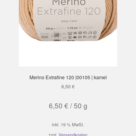
Merino Extrafine 120 |00105 | kamel
6,50
€
6,50
€
/
50
g
inkl. 19 % MwSt.
zzgl.
Versandkosten