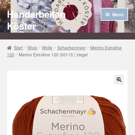
Handarbeiten
Zur
Zum
Menü
Navigation
Inhalt
Köster
springen
springen
Startseite
Start
Shop
Wolle
Schachenmayr
Merino Extrafine
120
Merino Extrafine 120 |00115 | ziegel
Über uns
Aktuelles
Unter
Häkel Techniken
🔍
öffnen
Shop
Kasse