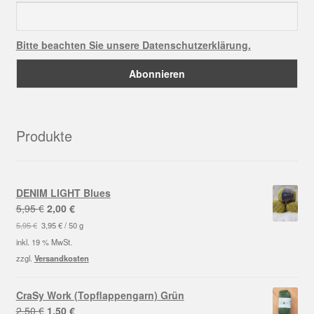
Bitte beachten Sie unsere Datenschutzerklärung.
Produkte
DENIM LIGHT Blues
Ursprünglicher
Aktueller
5,95
€
2,00
€
Preis
Preis
5,95
€
3,95
€
/
50
g
war:
ist:
inkl. 19 % MwSt.
5,95 €
2,00 €.
zzgl.
Versandkosten
CraSy Work (Topflappengarn) Grün
Ursprünglicher
Aktueller
2,50
€
1,50
€