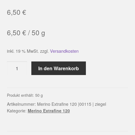
6,50
€
6,50
€
/
50
g
inkl. 19 % MwSt.
zzgl.
Versandkosten
Merino
In den Warenkorb
Extrafine
120
|00115
|
Produkt enthält: 50
g
ziegel
Artikelnummer:
Merino Extrafine 120 |00115 | ziegel
Menge
Kategorie:
Merino Extrafine 120