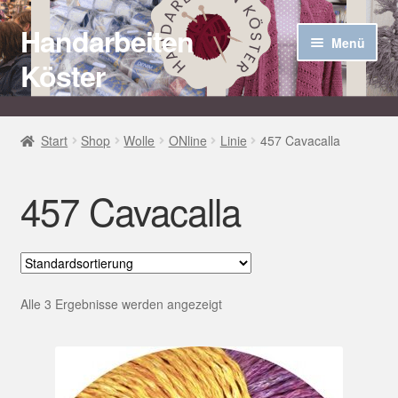
Handarbeiten
Zur
Zum
Menü
Navigation
Inhalt
Köster
springen
springen
Startseite
Start
Shop
Wolle
ONline
Linie
457 Cavacalla
Über uns
457 Cavacalla
Aktuelles
Unter
Häkel Techniken
öffnen
Shop
Alle 3 Ergebnisse werden angezeigt
Kasse