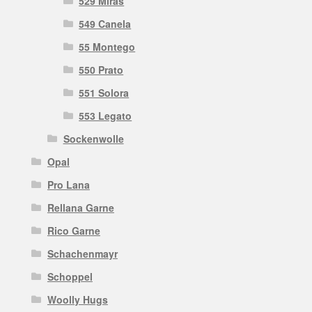
529 Miras
549 Canela
55 Montego
550 Prato
551 Solora
553 Legato
Sockenwolle
Opal
Pro Lana
Rellana Garne
Rico Garne
Schachenmayr
Schoppel
Woolly Hugs