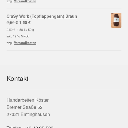
zzgl.
Versandkosten
CraSy Work (Topflappengarn) Braun
Ursprünglicher
Aktueller
2,50
€
1,50
€
Preis
Preis
2,50
€
1,50
€
/
50
g
war:
ist:
inkl. 19 % MwSt.
2,50 €
1,50 €.
zzgl.
Versandkosten
Kontakt
Handarbeiten Köster
Bremer Straße 52
27321 Emtinghausen
Telefon:
+49-42 95-503