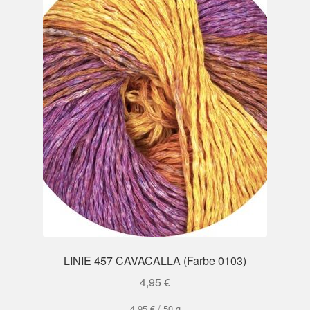
Mein Konto
LINIE 457 CAVACALLA (Farbe 0103)
4,95
€
4,95
€
/
50
g