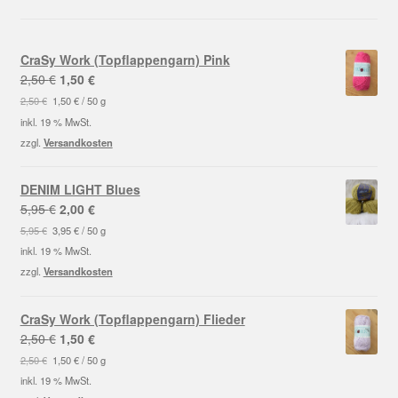
CraSy Work (Topflappengarn) Pink
Ursprünglicher
Aktueller
2,50
€
1,50
€
Preis
Preis
2,50
€
1,50
€
/
50
g
war:
ist:
inkl. 19 % MwSt.
2,50 €
1,50 €.
zzgl.
Versandkosten
DENIM LIGHT Blues
Ursprünglicher
Aktueller
5,95
€
2,00
€
Preis
Preis
5,95
€
3,95
€
/
50
g
war:
ist:
inkl. 19 % MwSt.
5,95 €
2,00 €.
zzgl.
Versandkosten
CraSy Work (Topflappengarn) Flieder
Ursprünglicher
Aktueller
2,50
€
1,50
€
Preis
Preis
2,50
€
1,50
€
/
50
g
war:
ist:
inkl. 19 % MwSt.
2,50 €
1,50 €.