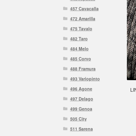
457 Cavacalla
472 Amarilla
475 Tavalo
482 Taro
484 Melo
485 Corvo
488 Framura
493 Variopinto
496 Agone
LI
497 Delago
499 Genoa
505 City
511 Sarena