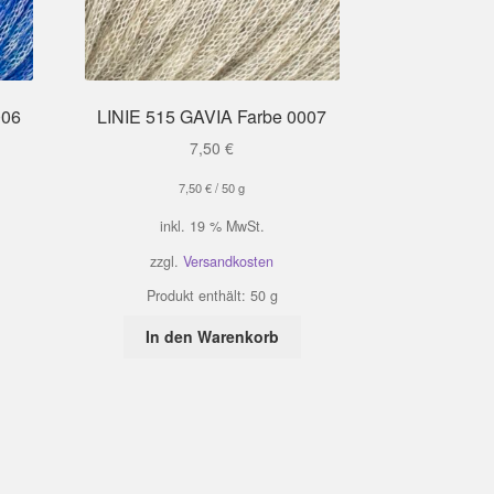
006
LINIE 515 GAVIA Farbe 0007
7,50
€
7,50
€
/
50
g
inkl. 19 % MwSt.
zzgl.
Versandkosten
Produkt enthält: 50
g
In den Warenkorb