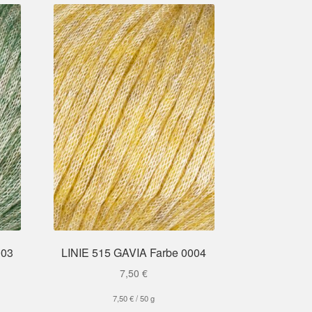
003
LINIE 515 GAVIA Farbe 0004
7,50
€
7,50
€
/
50
g