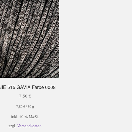
NIE 515 GAVIA Farbe 0008
7,50
€
7,50
€
/
50
g
inkl. 19 % MwSt.
zzgl.
Versandkosten