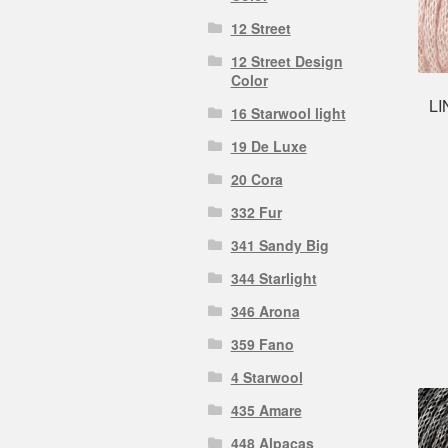
12 Street
12 Street Design
Color
LI
16 Starwool light
19 De Luxe
20 Cora
332 Fur
341 Sandy Big
344 Starlight
346 Arona
359 Fano
4 Starwool
435 Amare
448 Alpacas