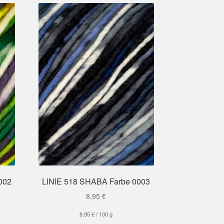
002
LINIE 518 SHABA Farbe 0003
8,95
€
8,95
€
/
100
g