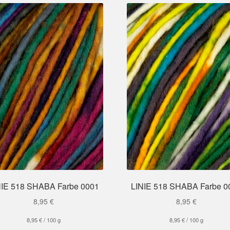
NIE 518 SHABA Farbe 0001
LINIE 518 SHABA Farbe 0
8,95
€
8,95
€
8,95
€
/
100
g
8,95
€
/
100
g