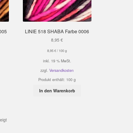
005
LINIE 518 SHABA Farbe 0006
8,95
€
8,95
€
/
100
g
inkl. 19 % MwSt.
zzgl.
Versandkosten
Produkt enthält: 100
g
In den Warenkorb
eigt