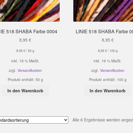
NIE 518 SHABA Farbe 0004
LINIE 518 SHABA Farbe 0
8,95
€
8,95
€
8,95
€
/
50
g
8,95
€
/
100
g
inkl. 19 % MwSt.
inkl. 19 % MwSt.
zzgl.
Versandkosten
zzgl.
Versandkosten
Produkt enthält: 50
g
Produkt enthält: 100
g
In den Warenkorb
In den Warenkorb
Alle 6 Ergebnisse werden angez