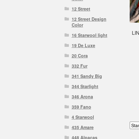
12 Street
12 Street Design
Color
LI
16 Starwool light
19 De Luxe
20 Cora
332 Fur
341 Sandy Big
344 Starlight
346 Arona
359 Fano
4 Starwool
435 Amare
448 Alpacas