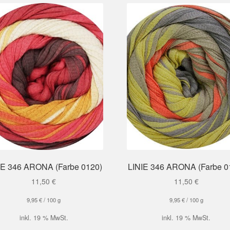
IE 346 ARONA (Farbe 0120)
LINIE 346 ARONA (Farbe 0
11,50
€
11,50
€
9,95
€
/
100
g
9,95
€
/
100
g
inkl. 19 % MwSt.
inkl. 19 % MwSt.