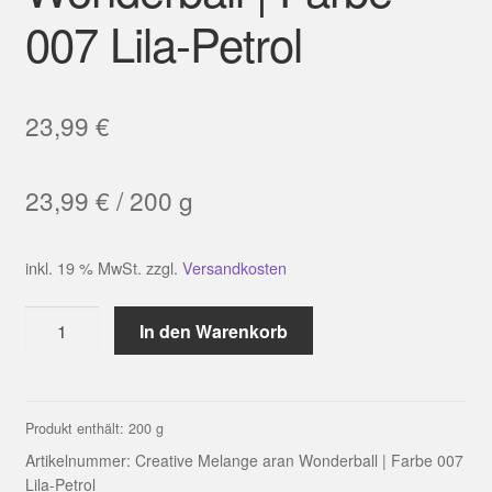
007 Lila-Petrol
23,99
€
23,99
€
/
200
g
inkl. 19 % MwSt.
zzgl.
Versandkosten
Creative
In den Warenkorb
Melange
aran
Wonderball
|
Produkt enthält: 200
g
Farbe
Artikelnummer:
Creative Melange aran Wonderball | Farbe 007
007
Lila-Petrol