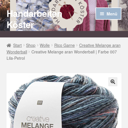
Handarbeiten
Zur
Zum
Menü
Navigation
Inhalt
Köster
springen
springen
Startseite
Start
Shop
Wolle
Rico Garne
Creative Melange aran
Wonderball
Creative Melange aran Wonderball | Farbe 007
Über uns
Lila-Petrol
Aktuelles
Unter
Häkel Techniken
öffnen
🔍
Shop
Kasse