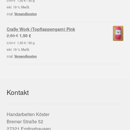
2,50
€
1,50
€
/
50
g
war:
ist:
inkl. 19 % MwSt.
2,50 €
1,50 €.
zzgl.
Versandkosten
CraSy Work (Topflappengarn) Pink
Ursprünglicher
Aktueller
2,50
€
1,50
€
Preis
Preis
2,50
€
1,50
€
/
50
g
war:
ist:
inkl. 19 % MwSt.
2,50 €
1,50 €.
zzgl.
Versandkosten
Kontakt
Handarbeiten Köster
Bremer Straße 52
27321 Emtinghausen