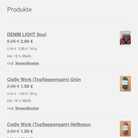
Produkte
DENIM LIGHT Soul
Ursprünglicher
Aktueller
5,95
€
2,00
€
Preis
Preis
5,95
€
3,95
€
/
50
g
war:
ist:
inkl. 19 % MwSt.
5,95 €
2,00 €.
zzgl.
Versandkosten
CraSy Work (Topflappengarn) Grün
Ursprünglicher
Aktueller
2,50
€
1,50
€
Preis
Preis
2,50
€
1,50
€
/
50
g
war:
ist:
inkl. 19 % MwSt.
2,50 €
1,50 €.
zzgl.
Versandkosten
CraSy Work (Topflappengarn) Hellbraun
Ursprünglicher
Aktueller
2,50
€
1,50
€
Preis
Preis