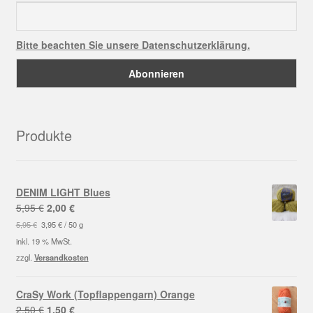
Bitte beachten Sie unsere Datenschutzerklärung.
Produkte
DENIM LIGHT Blues
Ursprünglicher
Aktueller
5,95
€
2,00
€
Preis
Preis
5,95
€
3,95
€
/
50
g
war:
ist:
inkl. 19 % MwSt.
5,95 €
2,00 €.
zzgl.
Versandkosten
CraSy Work (Topflappengarn) Orange
Ursprünglicher
Aktueller
2,50
€
1,50
€