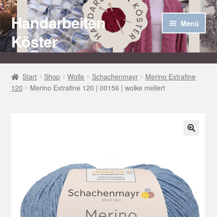
Handarbeiten
Zur
Zum
Menü
Navigation
Inhalt
Köster
springen
springen
Startseite
Start
Shop
Wolle
Schachenmayr
Merino Extrafine
120
Merino Extrafine 120 | 00156 | wolke meliert
Über uns
Aktuelles
Unter
Häkel Techniken
🔍
öffnen
Shop
Kasse