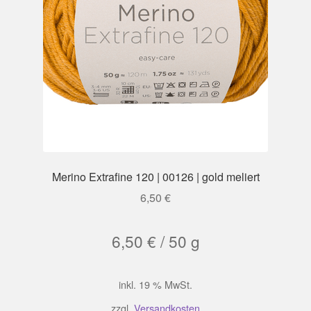
Merino Extrafine 120 | 00126 | gold meliert
6,50
€
6,50
€
/
50
g
inkl. 19 % MwSt.
zzgl.
Versandkosten