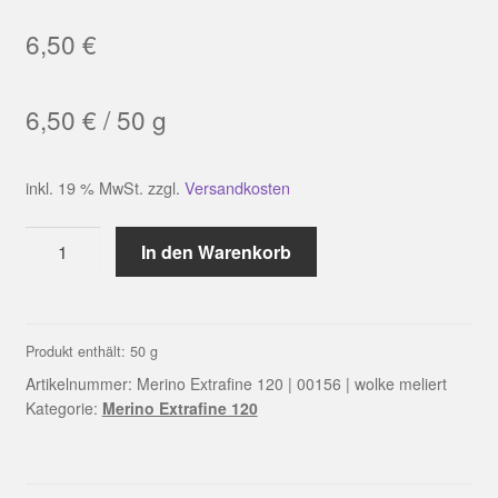
6,50
€
6,50
€
/
50
g
inkl. 19 % MwSt.
zzgl.
Versandkosten
Merino
In den Warenkorb
Extrafine
120
|
00156
Produkt enthält: 50
g
|
Artikelnummer:
Merino Extrafine 120 | 00156 | wolke meliert
wolke
Kategorie:
Merino Extrafine 120
meliert
Menge