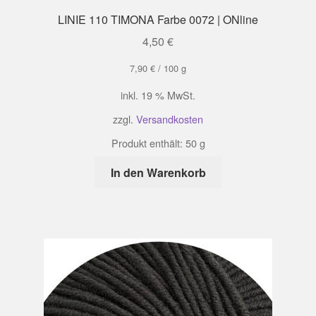
LINIE 110 TIMONA Farbe 0072 | ONline
4,50
€
7,90
€
/
100
g
inkl. 19 % MwSt.
zzgl.
Versandkosten
Produkt enthält: 50
g
In den Warenkorb