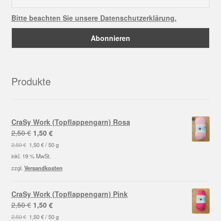
Bitte beachten Sie unsere Datenschutzerklärung.
Produkte
CraSy Work (Topflappengarn) Rosa
Ursprünglicher
Aktueller
2,50
€
1,50
€
Preis
Preis
2,50
€
1,50
€
/
50
g
war:
ist:
inkl. 19 % MwSt.
2,50 €
1,50 €.
zzgl.
Versandkosten
CraSy Work (Topflappengarn) Pink
Ursprünglicher
Aktueller
2,50
€
1,50
€
Preis
Preis
2,50
€
1,50
€
/
50
g