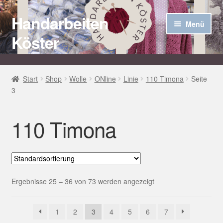
Handarbeiten
Zur
Zum
Menü
Navigation
Inhalt
Köster
springen
springen
Startseite
Start
Shop
Wolle
ONline
Linie
110 Timona
Seite
3
Über uns
Aktuelles
110 Timona
Unter
Häkel Techniken
öffnen
Shop
Ergebnisse 25 – 36 von 73 werden angezeigt
Kasse
1
2
3
4
5
6
7