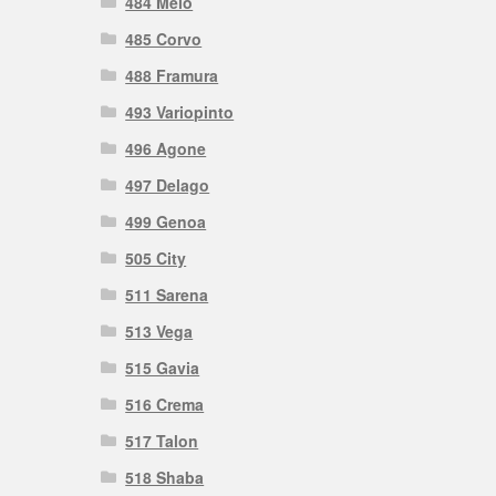
484 Melo
485 Corvo
488 Framura
493 Variopinto
496 Agone
497 Delago
499 Genoa
505 City
511 Sarena
513 Vega
515 Gavia
516 Crema
517 Talon
518 Shaba