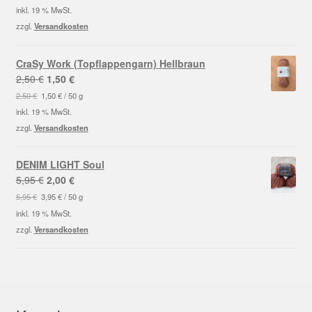
war:
ist:
inkl. 19 % MwSt.
2,50 €
1,50 €.
zzgl.
Versandkosten
CraSy Work (Topflappengarn) Hellbraun
Ursprünglicher
Aktueller
2,50
€
1,50
€
Preis
Preis
2,50
€
1,50
€
/
50
g
war:
ist:
inkl. 19 % MwSt.
2,50 €
1,50 €.
zzgl.
Versandkosten
DENIM LIGHT Soul
Ursprünglicher
Aktueller
5,95
€
2,00
€
Preis
Preis
5,95
€
3,95
€
/
50
g
war:
ist:
inkl. 19 % MwSt.
5,95 €
2,00 €.
zzgl.
Versandkosten