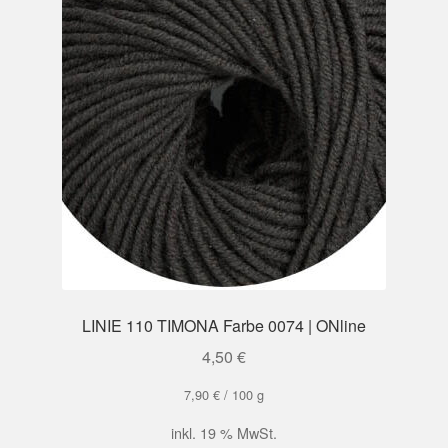
LINIE 110 TIMONA Farbe 0074 | ONline
4,50
€
7,90
€
/
100
g
inkl. 19 % MwSt.