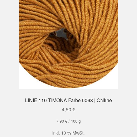
LINIE 110 TIMONA Farbe 0068 | ONline
4,50
€
7,90
€
/
100
g
inkl. 19 % MwSt.