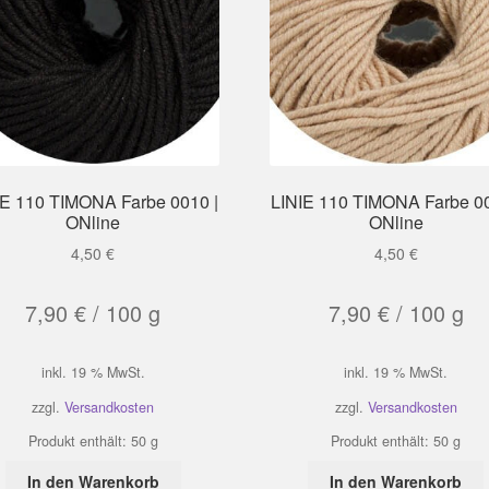
IE 110 TIMONA Farbe 0010 |
LINIE 110 TIMONA Farbe 00
ONline
ONline
4,50
€
4,50
€
7,90
€
/
100
g
7,90
€
/
100
g
inkl. 19 % MwSt.
inkl. 19 % MwSt.
zzgl.
Versandkosten
zzgl.
Versandkosten
Produkt enthält: 50
g
Produkt enthält: 50
g
In den Warenkorb
In den Warenkorb