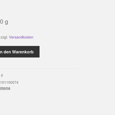
0
g
zzgl.
Versandkosten
In den Warenkorb
0
g
101100074
Timona