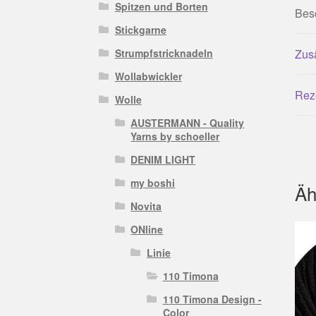
Spitzen und Borten
Bes
Stickgarne
Strumpfstricknadeln
Zusä
Wollabwickler
Rez
Wolle
AUSTERMANN - Quality
Yarns by schoeller
DENIM LIGHT
my boshi
Äh
Novita
ONline
Linie
110 Timona
110 Timona Design -
Color