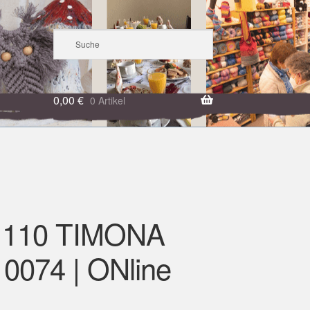
0,00
€
0 Artikel
 110 TIMONA
 0074 | ONline