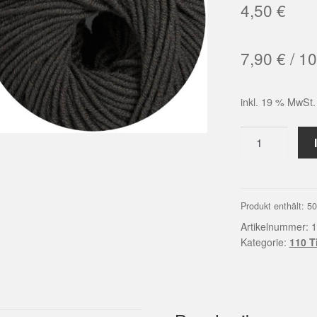
4,50
€
7,90
€
/
10
inkl. 19 % MwSt.
LINIE
110
TIMONA
Farbe
0074
Produkt enthält: 5
|
Artikelnummer:
1
ONline
Kategorie:
110 
Menge