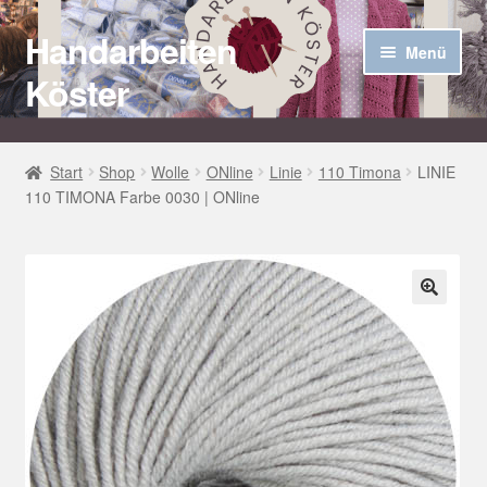
Handarbeiten
Zur
Zum
Menü
Navigation
Inhalt
Köster
springen
springen
Startseite
Start
Shop
Wolle
ONline
Linie
110 Timona
LINIE
110 TIMONA Farbe 0030 | ONline
Über uns
Aktuelles
Unter
Häkel Techniken
🔍
öffnen
Shop
Kasse