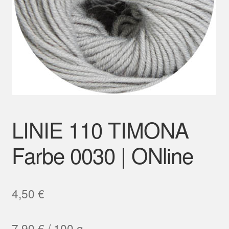
Mein Konto
LINIE 110 TIMONA
Farbe 0030 | ONline
4,50
€
7,90
€
/
100
g