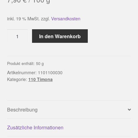
inkl. 19 % MwSt.
zzgl.
Versandkosten
LINIE
In den Warenkorb
110
TIMONA
Farbe
0030
Produkt enthält: 50
g
|
Artikelnummer:
1101100030
ONline
Kategorie:
110 Timona
Menge
Beschreibung
Zusätzliche Informationen