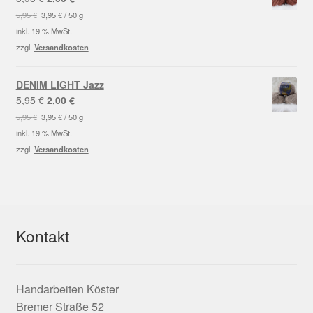
Preis
Preis
5,95
€
3,95
€
/
50
g
war:
ist:
inkl. 19 % MwSt.
5,95 €
2,00 €.
zzgl.
Versandkosten
DENIM LIGHT Jazz
Ursprünglicher
Aktueller
5,95
€
2,00
€
Preis
Preis
5,95
€
3,95
€
/
50
g
war:
ist:
inkl. 19 % MwSt.
5,95 €
2,00 €.
zzgl.
Versandkosten
Kontakt
Handarbeiten Köster
Bremer Straße 52