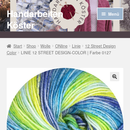
Handarbeiten
Zur
Zum
Menü
Navigation
Inhalt
Köster
springen
springen
Startseite
Start
Shop
Wolle
ONline
Linie
12 Street Design
Color
LINIE 12 STREET DESIGN-COLOR | Farbe 0127
Über uns
Aktuelles
Unter
Häkel Techniken
🔍
öffnen
Shop
Kasse