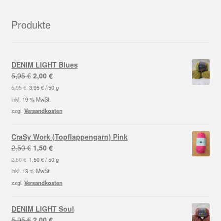
Produkte
DENIM LIGHT Blues
Ursprünglicher
Aktueller
5,95
€
2,00
€
Preis
Preis
5,95
€
3,95
€
/
50
g
war:
ist:
inkl. 19 % MwSt.
5,95 €
2,00 €.
zzgl.
Versandkosten
CraSy Work (Topflappengarn) Pink
Ursprünglicher
Aktueller
2,50
€
1,50
€
Preis
Preis
2,50
€
1,50
€
/
50
g
war:
ist:
inkl. 19 % MwSt.
2,50 €
1,50 €.
zzgl.
Versandkosten
DENIM LIGHT Soul
Ursprünglicher
Aktueller
5,95
€
2,00
€