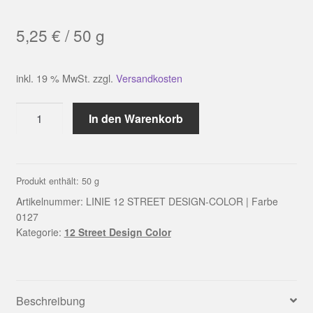
5,25
€
/
50
g
inkl. 19 % MwSt.
zzgl.
Versandkosten
LINIE
In den Warenkorb
12
STREET
DESIGN-
COLOR
Produkt enthält: 50
g
|
Artikelnummer:
LINIE 12 STREET DESIGN-COLOR | Farbe
Farbe
0127
Kategorie:
12 Street Design Color
0127
Menge
Beschreibung