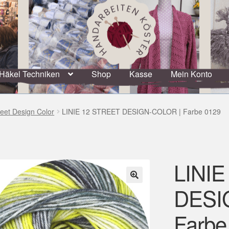
Häkel Techniken
Shop
Kasse
Mein Konto
reet Design Color
LINIE 12 STREET DESIGN-COLOR | Farbe 0129
LINIE
DESI
🔍
Farbe