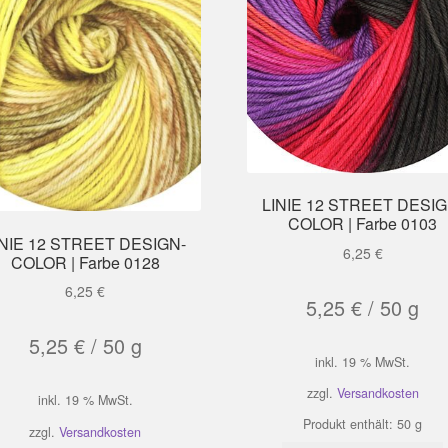
LINIE 12 STREET DESIG
COLOR | Farbe 0103
INIE 12 STREET DESIGN-
6,25
€
COLOR | Farbe 0128
6,25
€
5,25
€
/
50
g
5,25
€
/
50
g
inkl. 19 % MwSt.
zzgl.
Versandkosten
inkl. 19 % MwSt.
Produkt enthält: 50
g
zzgl.
Versandkosten