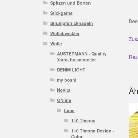
Spitzen und Borten
Stickgarne
Bes
Strumpfstricknadeln
Wollabwickler
Zusä
Wolle
AUSTERMANN - Quality
Rez
Yarns by schoeller
DENIM LIGHT
my boshi
Äh
Novita
ONline
Linie
110 Timona
110 Timona Design -
Color