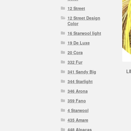
12 Street
12 Street Design
Color
16 Starwool light
19 De Luxe
20 Cora
332 Fur
L
341 Sandy Big
344 Starlight
346 Arona
359 Fano
4 Starwool
435 Amare
448 Alpacas