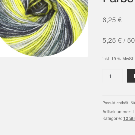
6,25
€
5,25
€
/
50
inkl. 19 % MwSt.
LINIE
12
STREET
DESIGN-
COLOR
Produkt enthält: 5
|
Artikelnummer:
L
Farbe
Kategorie:
12 St
0129
Menge