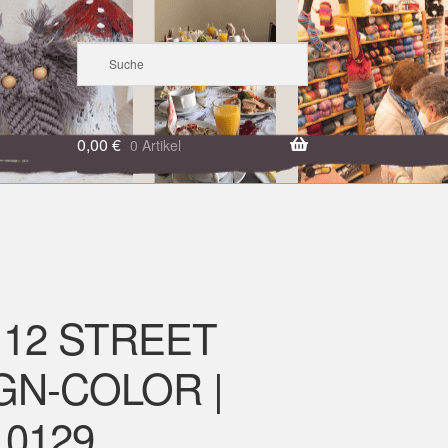
0,00
€
0 Artikel
 12 STREET
GN-COLOR |
 0129