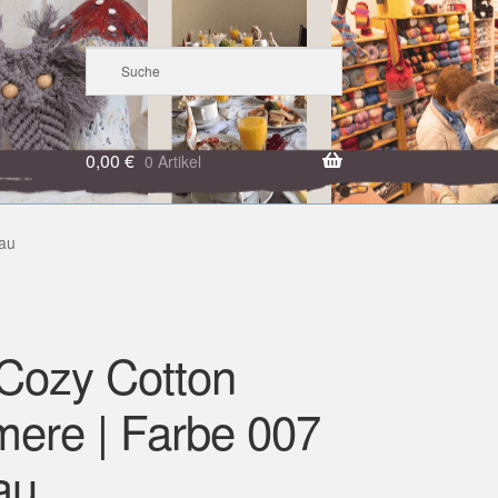
0,00
€
0 Artikel
lau
Cozy Cotton
ere | Farbe 007
au