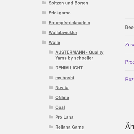
Spitzen und Borten
Stickgarne
Strumpfstricknadeln
Bes
Wollabwickler
Wolle
Zusä
AUSTERMANN - Quality
Yarns by schoeller
Prod
DENIM LIGHT
my boshi
Rez
Novita
ONline
Opal
Pro Lana
Äh
Rellana Garne