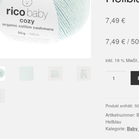
7,49
€
7,49
€
/
50
inkl. 19 % MwSt.
Baby
Cozy
Cotton
Cashmere
|
Produkt enthält: 5
Farbe
Artikelnummer:
B
007
Hellblau
Kategorie:
Baby 
Hellblau
Menge