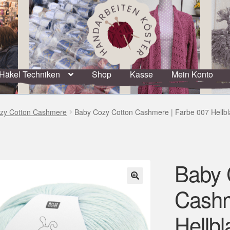
Häkel Techniken
Shop
Kasse
Mein Konto
zy Cotton Cashmere
Baby Cozy Cotton Cashmere | Farbe 007 Hellb
Baby 
Cashm
🔍
Hellbl