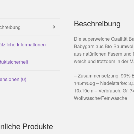
Beschreibung
chreibung
Die superweiche Qualität B
tzliche Informationen
Babygarn aus Bio-Baumwolle
aus natürlichen Fasern und 
weich und trotzdem in der 
uktsicherheit
– Zusammensetzung: 90% Bi
ensionen (0)
145m/50g – Nadelstärke: 3
10x10cm – Verbrauch: Gr. 74
Wollwäsche/Feinwäsche
nliche Produkte