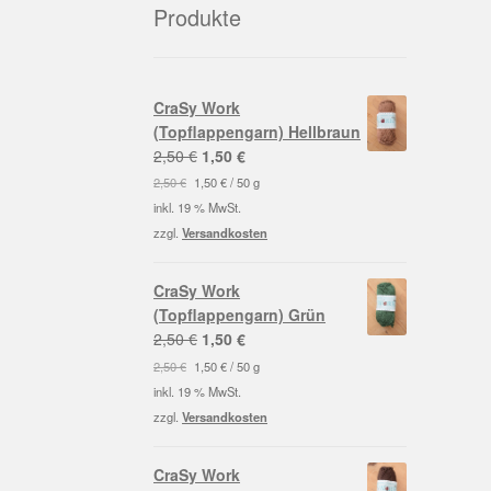
Produkte
CraSy Work
(Topflappengarn) Hellbraun
Ursprünglicher
Aktueller
2,50
€
1,50
€
Preis
Preis
2,50
€
1,50
€
/
50
g
war:
ist:
inkl. 19 % MwSt.
2,50 €
1,50 €.
zzgl.
Versandkosten
CraSy Work
(Topflappengarn) Grün
Ursprünglicher
Aktueller
2,50
€
1,50
€
Preis
Preis
2,50
€
1,50
€
/
50
g
war:
ist:
inkl. 19 % MwSt.
2,50 €
1,50 €.
zzgl.
Versandkosten
CraSy Work