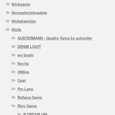
Stickgarne
Strumpfstricknadeln
Wollabwickler
Wolle
AUSTERMANN - Quality Yarns by schoeller
DENIM LIGHT
my boshi
Novita
ONline
Opal
Pro Lana
Rellana Garne
Rico Garne
B DREAM UNI