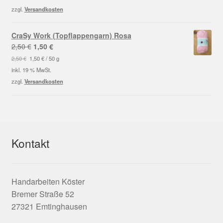
5,95 €
2,00 €.
zzgl.
Versandkosten
CraSy Work (Topflappengarn) Rosa
Ursprünglicher
Aktueller
2,50
€
1,50
€
Preis
Preis
2,50
€
1,50
€
/
50
g
war:
ist:
inkl. 19 % MwSt.
2,50 €
1,50 €.
zzgl.
Versandkosten
Kontakt
Handarbeiten Köster
Bremer Straße 52
27321 Emtinghausen