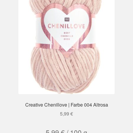
Creative Chenillove | Farbe 004 Altrosa
5,99
€
5,99
€
/
100
g