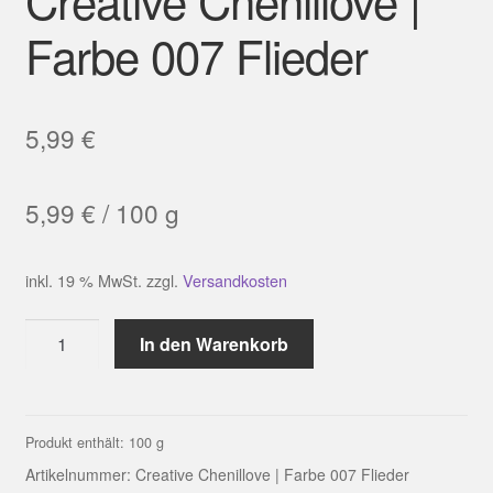
Farbe 007 Flieder
5,99
€
5,99
€
/
100
g
inkl. 19 % MwSt.
zzgl.
Versandkosten
Creative
In den Warenkorb
Chenillove
|
Farbe
007
Produkt enthält: 100
g
Flieder
Artikelnummer:
Creative Chenillove | Farbe 007 Flieder