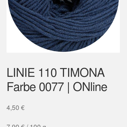
Mein Konto
LINIE 110 TIMONA
Farbe 0077 | ONline
4,50
€
7,90
€
/
100
g