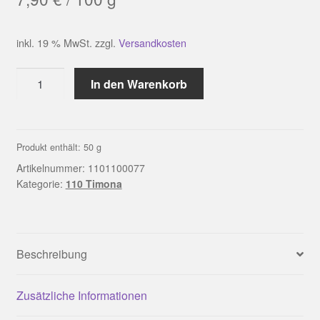
inkl. 19 % MwSt.
zzgl.
Versandkosten
LINIE
In den Warenkorb
110
TIMONA
Farbe
0077
Produkt enthält: 50
g
|
Artikelnummer:
1101100077
ONline
Kategorie:
110 Timona
Menge
Beschreibung
Zusätzliche Informationen