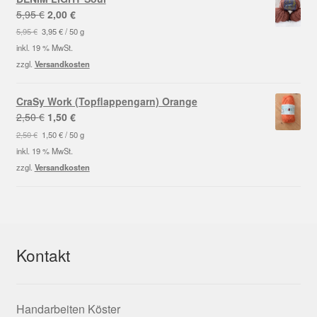
Ursprünglicher
Aktueller
5,95
€
2,00
€
Preis
Preis
5,95
€
3,95
€
/
50
g
war:
ist:
inkl. 19 % MwSt.
5,95 €
2,00 €.
zzgl.
Versandkosten
CraSy Work (Topflappengarn) Orange
Ursprünglicher
Aktueller
2,50
€
1,50
€
Preis
Preis
2,50
€
1,50
€
/
50
g
war:
ist:
inkl. 19 % MwSt.
2,50 €
1,50 €.
zzgl.
Versandkosten
Kontakt
Handarbeiten Köster