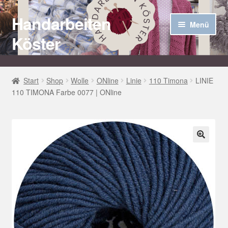
Handarbeiten
Zur
Zum
Menü
Navigation
Inhalt
Köster
springen
springen
Startseite
Start
Shop
Wolle
ONline
Linie
110 Timona
LINIE
110 TIMONA Farbe 0077 | ONline
Über uns
Aktuelles
Unter
Häkel Techniken
🔍
öffnen
Shop
Kasse