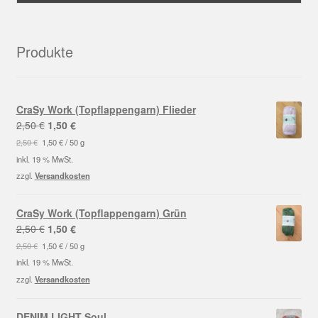
Produkte
CraSy Work (Topflappengarn) Flieder
Ursprünglicher
Aktueller
2,50
€
1,50
€
Preis
Preis
2,50
€
1,50
€
/
50
g
war:
ist:
inkl. 19 % MwSt.
2,50 €
1,50 €.
zzgl.
Versandkosten
CraSy Work (Topflappengarn) Grün
Ursprünglicher
Aktueller
2,50
€
1,50
€
Preis
Preis
2,50
€
1,50
€
/
50
g
war:
ist:
inkl. 19 % MwSt.
2,50 €
1,50 €.
zzgl.
Versandkosten
DENIM LIGHT Soul