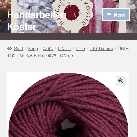
Handarbeiten
Zur
Zum
Menü
Navigation
Inhalt
Köster
springen
springen
Startseite
Start
Shop
Wolle
ONline
Linie
110 Timona
LINIE
110 TIMONA Farbe 0078 | ONline
Über uns
Aktuelles
Unter
Häkel Techniken
🔍
öffnen
Shop
Kasse