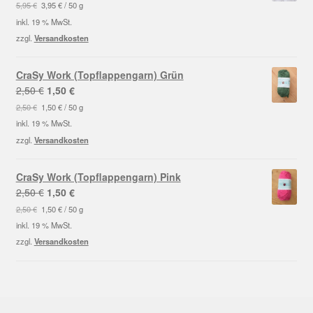
Preis
Preis
5,95
€
3,95
€
/
50
g
war:
ist:
inkl. 19 % MwSt.
5,95 €
2,00 €.
zzgl.
Versandkosten
CraSy Work (Topflappengarn) Grün
Ursprünglicher
Aktueller
2,50
€
1,50
€
Preis
Preis
2,50
€
1,50
€
/
50
g
war:
ist:
inkl. 19 % MwSt.
2,50 €
1,50 €.
zzgl.
Versandkosten
CraSy Work (Topflappengarn) Pink
Ursprünglicher
Aktueller
2,50
€
1,50
€
Preis
Preis
2,50
€
1,50
€
/
50
g
war:
ist:
inkl. 19 % MwSt.
2,50 €
1,50 €.
zzgl.
Versandkosten