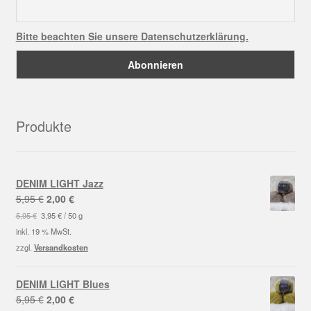
Bitte beachten Sie unsere Datenschutzerklärung.
Produkte
DENIM LIGHT Jazz
Ursprünglicher
Aktueller
5,95
€
2,00
€
Preis
Preis
5,95
€
3,95
€
/
50
g
war:
ist:
inkl. 19 % MwSt.
5,95 €
2,00 €.
zzgl.
Versandkosten
DENIM LIGHT Blues
Ursprünglicher
Aktueller
5,95
€
2,00
€