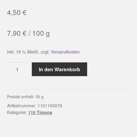
4,50
€
7,90
€
/
100
g
inkl. 19 % MwSt.
zzgl.
Versandkosten
LINIE
In den Warenkorb
110
TIMONA
Farbe
0078
Produkt enthält: 50
g
|
Artikelnummer:
1101100078
ONline
Kategorie:
110 Timona
Menge