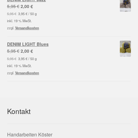
Ursprünglicher
Aktueller
5,95
€
2,00
€
Preis
Preis
5,95
€
3,95
€
/
50
g
war:
ist:
inkl. 19 % MwSt.
5,95 €
2,00 €.
zzgl.
Versandkosten
DENIM LIGHT Blues
Ursprünglicher
Aktueller
5,95
€
2,00
€
Preis
Preis
5,95
€
3,95
€
/
50
g
war:
ist:
inkl. 19 % MwSt.
5,95 €
2,00 €.
zzgl.
Versandkosten
Kontakt
Handarbeiten Köster