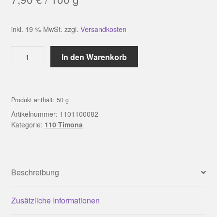
inkl. 19 % MwSt.
zzgl.
Versandkosten
LINIE
In den Warenkorb
110
TIMONA
Farbe
0082
Produkt enthält: 50
g
|
Artikelnummer:
1101100082
ONline
Kategorie:
110 Timona
Menge
Beschreibung
Zusätzliche Informationen