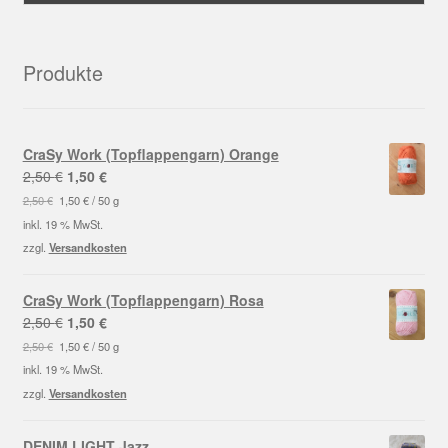
Produkte
CraSy Work (Topflappengarn) Orange
Ursprünglicher
Aktueller
2,50
€
1,50
€
Preis
Preis
2,50
€
1,50
€
/
50
g
war:
ist:
inkl. 19 % MwSt.
2,50 €
1,50 €.
zzgl.
Versandkosten
CraSy Work (Topflappengarn) Rosa
Ursprünglicher
Aktueller
2,50
€
1,50
€
Preis
Preis
2,50
€
1,50
€
/
50
g
war:
ist:
inkl. 19 % MwSt.
2,50 €
1,50 €.
zzgl.
Versandkosten
DENIM LIGHT Jazz