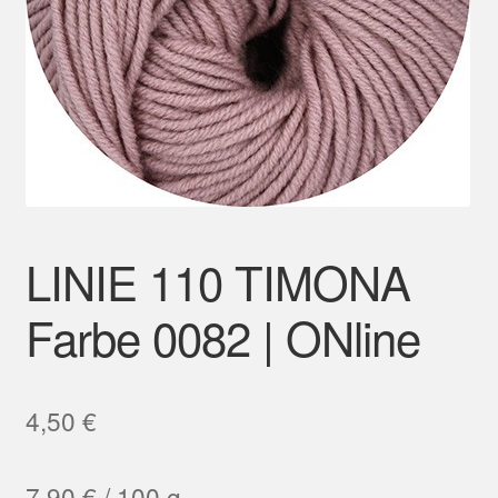
Mein Konto
LINIE 110 TIMONA
Farbe 0082 | ONline
4,50
€
7,90
€
/
100
g