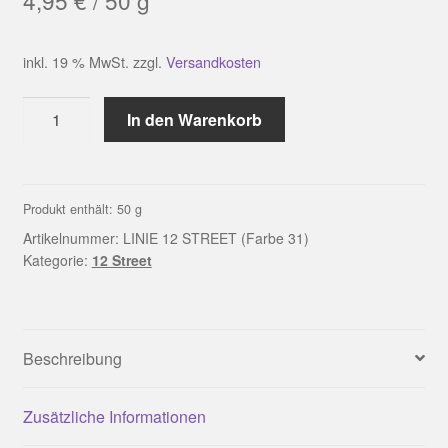
4,95
€
/
50
g
inkl. 19 % MwSt.
zzgl.
Versandkosten
LINIE
In den Warenkorb
12
STREET
(Farbe
31)
Produkt enthält: 50
g
Menge
Artikelnummer:
LINIE 12 STREET (Farbe 31)
Kategorie:
12 Street
Beschreibung
Zusätzliche Informationen