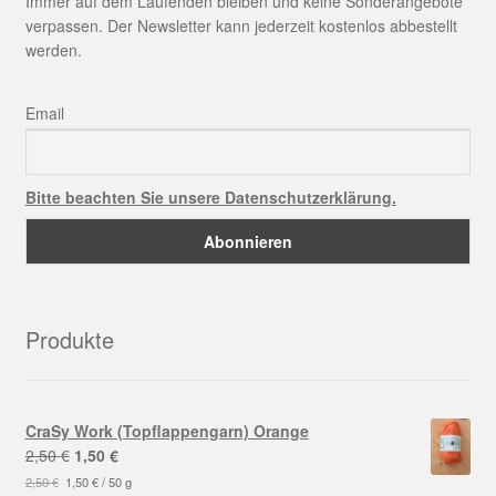
Immer auf dem Laufenden bleiben und keine Sonderangebote
verpassen. Der Newsletter kann jederzeit kostenlos abbestellt
werden.
Email
Bitte beachten Sie unsere Datenschutzerklärung.
Produkte
CraSy Work (Topflappengarn) Orange
Ursprünglicher
Aktueller
2,50
€
1,50
€
Preis
Preis
2,50
€
1,50
€
/
50
g