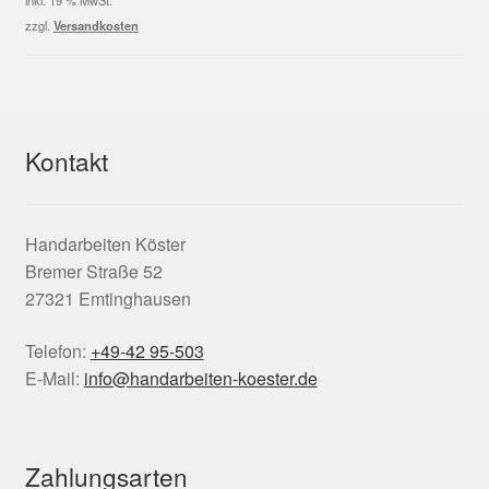
2,50 €
1,50 €.
zzgl.
Versandkosten
Kontakt
Handarbeiten Köster
Bremer Straße 52
27321 Emtinghausen
Telefon:
+49-42 95-503
E-Mail:
info@handarbeiten-koester.de
Zahlungsarten